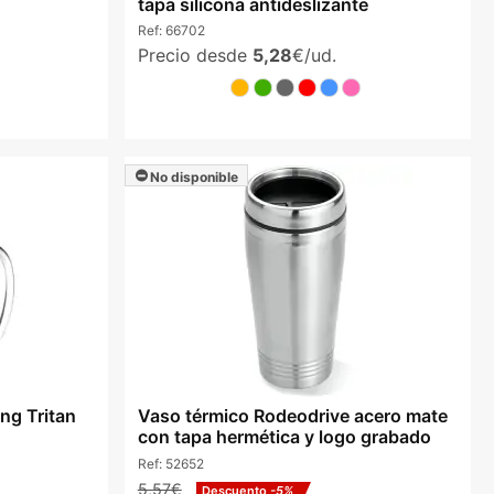
tapa silicona antideslizante
Ref:
66702
Precio desde
5,28
€/ud.
No disponible
ng Tritan
Vaso térmico Rodeodrive acero mate
con tapa hermética y logo grabado
Ref:
52652
5,57€
Descuento
-5%