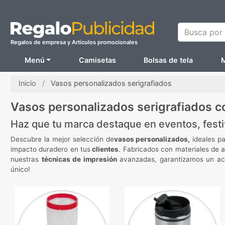
Busca por N
Regalos de empresa y Artículos promocionales
Menú
Camisetas
Bolsas de tela
M
Inicio
Vasos personalizados serigrafiados
Vasos personalizados serigrafiados c
Haz que tu marca destaque en eventos, festi
Descubre la mejor selección de
vasos personalizados
,
ideales p
impacto duradero en tus
clientes
. Fabricados con materiales de a
nuestras
técnicas de impresión
avanzadas, garantizamos un aca
único!