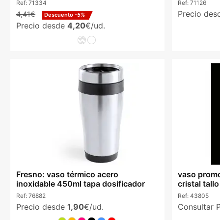
Ref:
71334
Ref:
71126
Precio de
4,41€
Descuento
-5%
Precio desde
4,20
€/ud.
Fresno: vaso térmico acero
vaso prom
inoxidable 450ml tapa dosificador
cristal tall
Ref:
76882
Ref:
43805
Precio desde
1,90
€/ud.
Consultar 