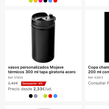
vasos personalizados Mojave
Copa champ
térmicos 300 ml tapa giratoria acero
200 ml con
Ref:
57405
Ref:
43813
Consultar 
2,42€
Descuento
-4%
Precio desde
2,33
€/ud.