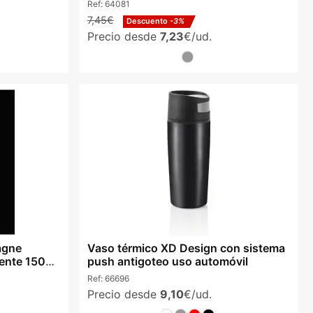
Ref:
64081
7,45€
Descuento
-3%
Precio desde
7,23
€/ud.
agne
Vaso térmico XD Design con sistema
rente 150
push antigoteo uso automóvil
Ref:
66696
Precio desde
9,10
€/ud.