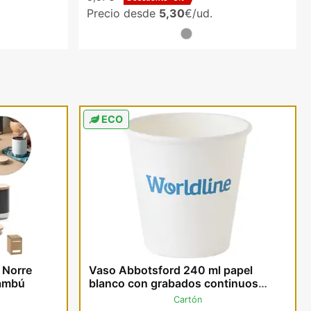
Precio desde
5,30
€/ud.
ECO
 Norre
Vaso Abbotsford 240 ml papel
bambú
blanco con grabados continuos
360°
Cartón