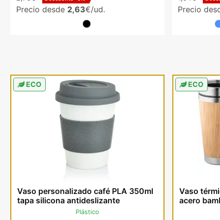
Precio desde
2,63
€/ud.
Precio de
ECO
ECO
Vaso personalizado café PLA 350ml
Vaso térmi
tapa silicona antideslizante
acero bam
Plástico