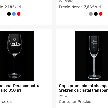
Ref:
66695
sde
2,18
€/ud.
Precio desde
7,56
€/ud.
ocional Peranampattu
Copa promocional champ
o alto 350 ml
Srebrenica cristal transpa
ml
Ref:
43831
Precios
Consultar Precios