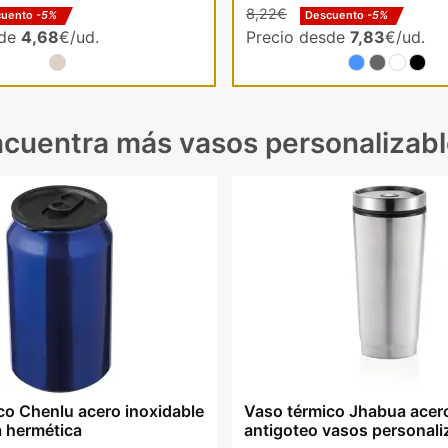
8,22€
cuento
-5%
Descuento
-5%
sde
4,68
€/ud.
Precio desde
7,83
€/ud.
cuentra más vasos personalizab
co Chenlu acero inoxidable
Vaso térmico Jhabua acer
 hermética
antigoteo vasos personal