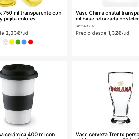
x 750 ml transparente con
Vaso Chima cristal transp
y pajita colores
ml base reforzada hosteler
Ref:
43797
sde
2,03
€/ud.
Precio desde
1,32
€/ud.
ca cerámica 400 ml con
Vaso cerveza Trento pers