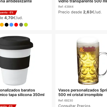
cona antideslizante
vidrio transparente 500 ml
Ref:
43844
Precio desde
2,63
€/ud.
cuento
-5%
sde
4,70
€/ud.
onalizados baratos
Vasos personalizados Spri
mico tapa silicona 350ml
500 ml cristal irrompible
Ref:
69230
Consultar Precios
uento
-5%