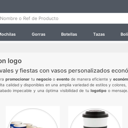
ombre o Ref de Producto
ochilas
Gorras
Botellas
Tazas
Bol
on logo
vales y fiestas con vasos personalizados econ
ara
promocionar
tu
negocio
o
evento
de manera eficiente y
económ
lta calidad y disponibles en una amplia variedad de estilos y colore
bado impecable y una óptima visibilidad de tu
logotipo
o mensaje.