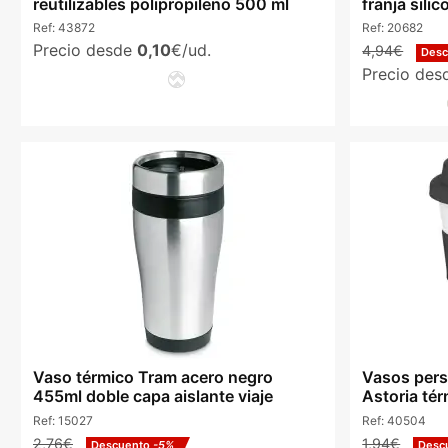
reutilizables polipropileno 500 ml
franja sili
Ref:
43872
Ref:
20682
Precio desde
0,10
€/ud.
4,94€
Des
Precio de
Vaso térmico Tram acero negro
Vasos pers
455ml doble capa aislante viaje
Astoria tér
Ref:
15027
Ref:
40504
2,76€
1,94€
Descuento
-5%
Desc