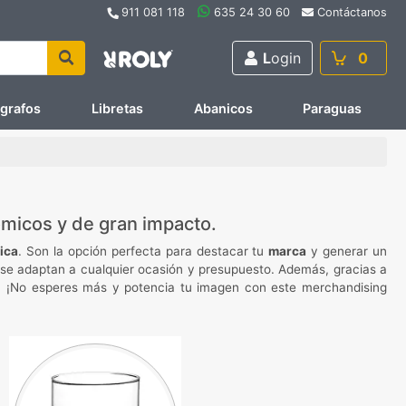
911 081 118
635 24 30 60
Contáctanos
L
ogin
0
ígrafos
Libretas
Abanicos
Paraguas
ómicos y de gran impacto.
ica
. Son la opción perfecta para destacar tu
marca
y generar un
s, se adaptan a cualquier ocasión y presupuesto. Además, gracias a
 ¡No esperes más y potencia tu imagen con este merchandising