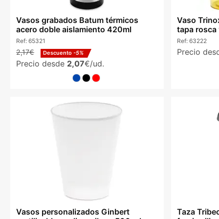
Vasos grabados Batum térmicos
Vaso Trino
acero doble aislamiento 420ml
tapa rosca 
Ref:
65321
Ref:
63222
Precio de
2,17€
Descuento
-5%
Precio desde
2,07
€/ud.
Vasos personalizados Ginbert
Taza Tribe