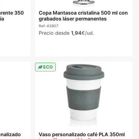
arente 350
Copa Mantasoa cristalina 500 ml con
ía
grabados láser permanentes
Ref:
43807
Precio desde
1,94
€/ud.
ECO
onalizado
Vaso personalizado café PLA 350ml