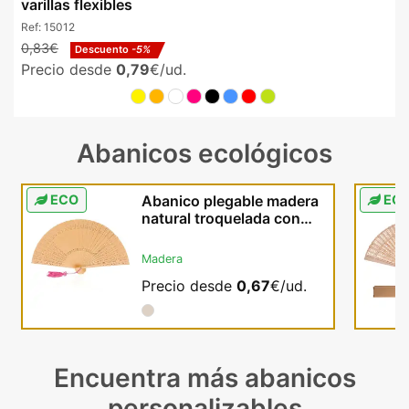
varillas flexibles
Ref:
15012
0,83€
Descuento
-5%
Precio desde
0,79
€/ud.
Abanicos ecológicos
ECO
Abanico plegable madera
EC
natural troquelada con
cinta pompom
Madera
Precio desde
0,67
€/ud.
Encuentra más abanicos
personalizables