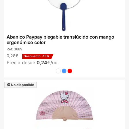
Abanico Paypay plegable translúcido con mango
ergonómico color
Ref:
3889
0,28€
Descuento
-15%
Precio desde
0,24
€/ud.
No disponible