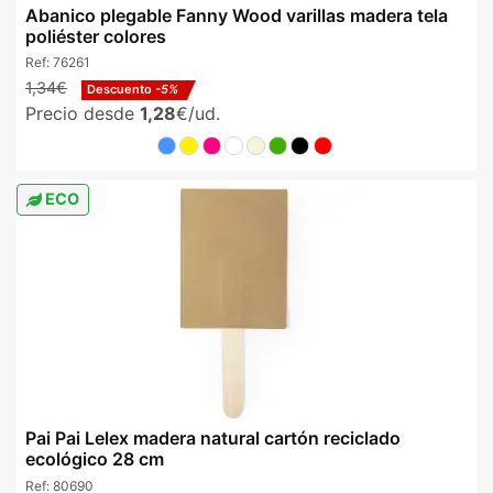
Abanico plegable Fanny Wood varillas madera tela
poliéster colores
Ref:
76261
1,34€
Descuento
-5%
Precio desde
1,28
€/ud.
ECO
Pai Pai Lelex madera natural cartón reciclado
ecológico 28 cm
Ref:
80690