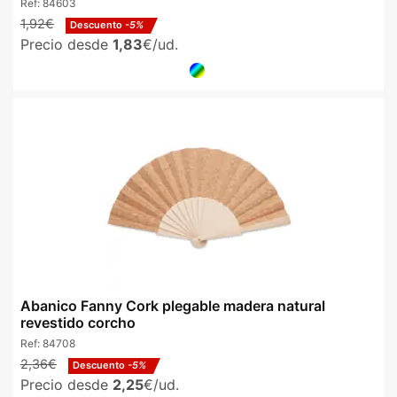
Ref:
84603
1,92€
Descuento
-5%
Precio desde
1,83
€/ud.
Abanico Fanny Cork plegable madera natural
revestido corcho
Ref:
84708
2,36€
Descuento
-5%
Precio desde
2,25
€/ud.