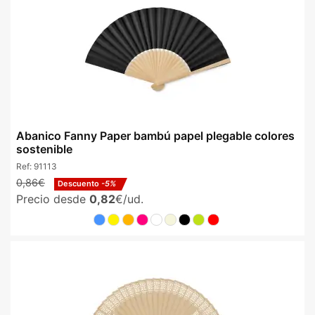
Abanico Fanny Paper bambú papel plegable colores
sostenible
Ref:
91113
0,86€
Descuento
-5%
Precio desde
0,82
€/ud.