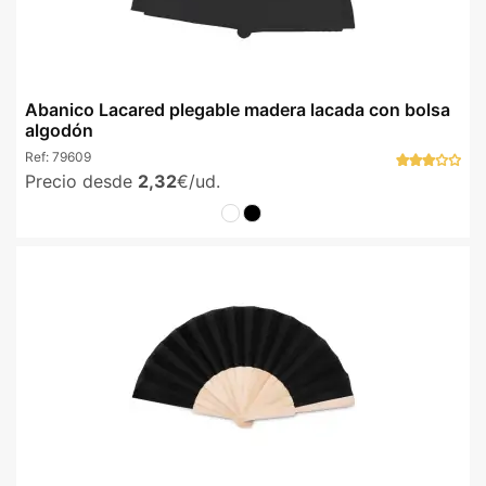
Abanico Lacared plegable madera lacada con bolsa
algodón
Ref:
79609
Precio desde
2,32
€/ud.