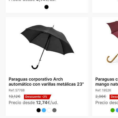
Paraguas corporativo Arch
Paraguas c
automático con varillas metálicas 23"
mango natu
Ref:
57768
Ref:
19526
13,12€
2,96€
Descuento
-3%
Des
Precio desde
12,74
€/ud.
Precio de