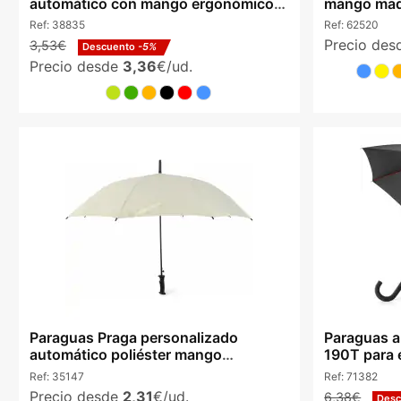
automático con mango ergonómico
mango mader
de goma
Ref:
38835
Ref:
62520
Precio de
3,53€
Descuento
-5%
Precio desde
3,36
€/ud.
Paraguas Praga personalizado
Paraguas a
automático poliéster mango
190T para
antideslizante
Ref:
35147
Ref:
71382
Precio desde
2,31
€/ud.
6,38€
Des