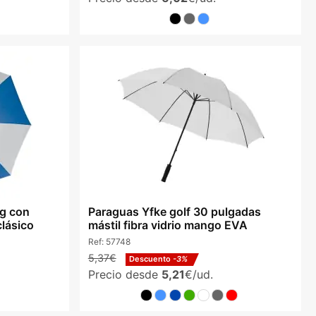
g con
Paraguas Yfke golf 30 pulgadas
lásico
mástil fibra vidrio mango EVA
Ref:
57748
5,37€
Descuento
-3%
Precio desde
5,21
€/ud.