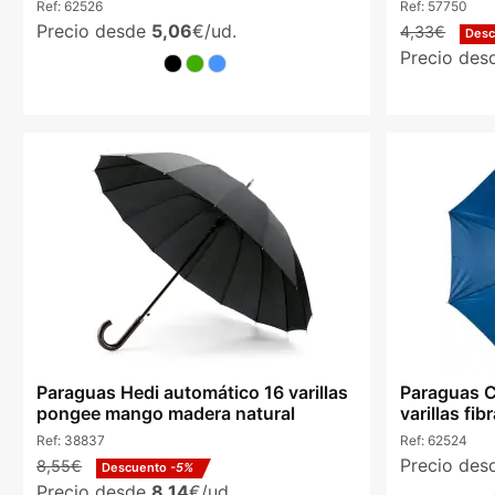
Ref:
62526
Ref:
57750
Precio desde
5,06
€/ud.
4,33€
Des
Precio de
Paraguas Hedi automático 16 varillas
Paraguas C
pongee mango madera natural
varillas fib
Ref:
38837
Ref:
62524
Precio de
8,55€
Descuento
-5%
Precio desde
8,14
€/ud.