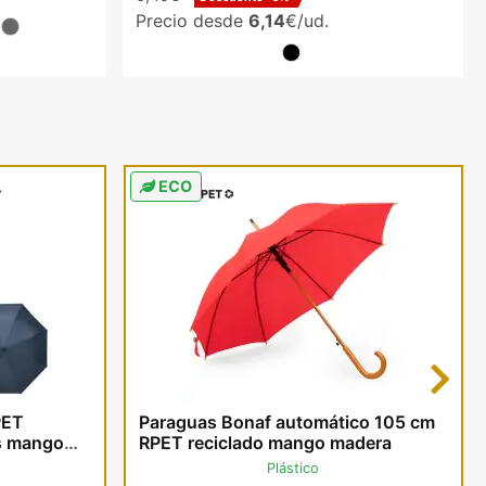
Precio desde
6,14
€/ud.
ECO
Next
PET
Paraguas Bonaf automático 105 cm
s mango
RPET reciclado mango madera
Plástico