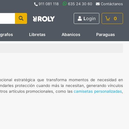
911 081 118
635 24 30 60
Contáctanos
L
ogin
0
ígrafos
Libretas
Abanicos
Paraguas
cional estratégica que transforma momentos de necesidad en
rindarles protección cuando más la necesitan, generando vínculos
tros artículos promocionales, como las
camisetas personalizadas
,