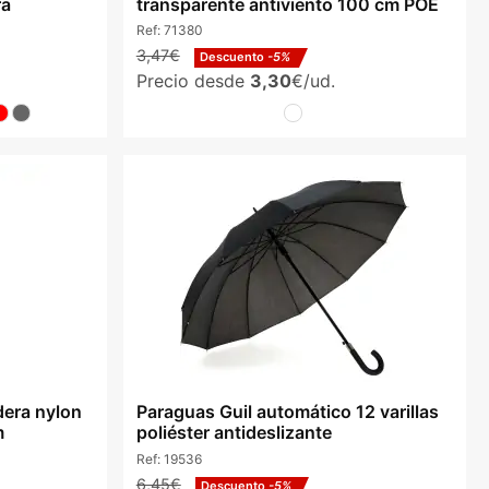
ra
transparente antiviento 100 cm POE
Ref:
71380
3,47€
Descuento
-5%
Precio desde
3,30
€/ud.
era nylon
Paraguas Guil automático 12 varillas
m
poliéster antideslizante
Ref:
19536
6,45€
Descuento
-5%