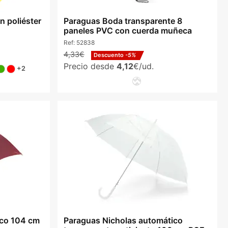
n poliéster
Paraguas Boda transparente 8
paneles PVC con cuerda muñeca
Ref:
52838
4,33€
Descuento
-5%
Precio desde
4,12
€/ud.
+2
ico 104 cm
Paraguas Nicholas automático