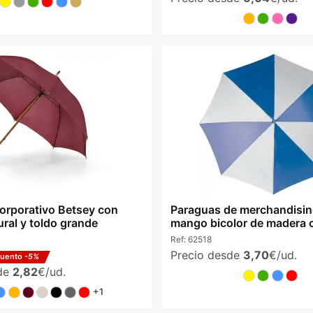
orporativo Betsey con
Paraguas de merchandisin
ral y toldo grande
mango bicolor de madera c
Ref:
62518
Precio desde
3,70
€/ud.
cuento
-5%
sde
2,82
€/ud.
+1