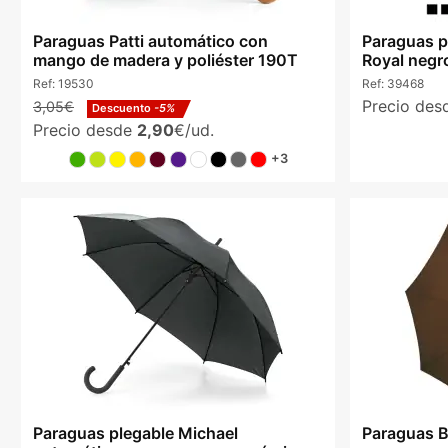
Paraguas Patti automático con
Paraguas p
mango de madera y poliéster 190T
Royal negr
Ref:
19530
Ref:
39468
Precio de
3,05€
Descuento
-5%
Precio desde
2,90
€/ud.
+3
Paraguas plegable Michael
Paraguas 