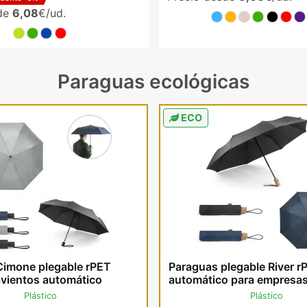
sde
6,08
€/ud.
Paraguas ecológicas
ECO
Cimone plegable rPET
Paraguas plegable River r
vientos automático
automático para empresa
madera
Plástico
Plástico