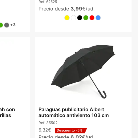
Ref:
62525
Precio desde
3,99
€/ud.
+3
ah con
Paraguas publicitario Albert
illas
automático antiviento 103 cm
Ref:
35502
6,32€
Descuento
-5%
Precio desde
6,02
€/ud.