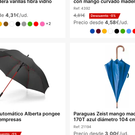
a varillas fibra vidrio
con mango curvado made
Ref:
4392
sde
4,31
€/ud.
4,81€
Descuento
-5%
Precio desde
4,58
€/ud.
+2
utomático Alberta pongee
Paraguas Zeist mango mad
 empresas
170T azul diámetro 104 c
Ref:
21194
Precio desde
3,00
€/ud.
cuento
-5%