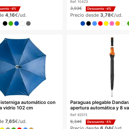
Ref:
10423
3,93€
cuento
-4%
Descuento
-4%
sde
4,16
€/ud.
Precio desde
3,78
€/ud.
isterniga automático con
Paraguas plegable Dandar
ra vidrio 102 cm
apertura automática y 8 var
Ref:
62515
sde
7,65
€/ud.
6,34€
Descuento
-5%
Precio desde
6,04
€/ud.