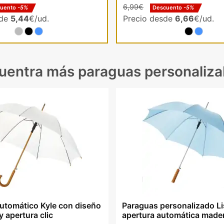
6,99€
cuento
-5%
Descuento
-5%
sde
5,44
€/ud.
Precio desde
6,66
€/ud.
uentra más paraguas personaliza
utomático Kyle con diseño
Paraguas personalizado Li
 apertura clic
apertura automática made