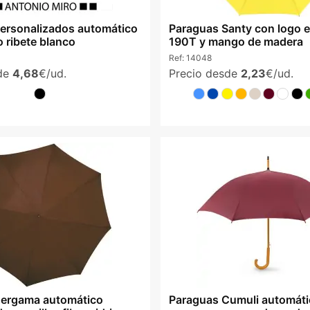
ersonalizados automático
Paraguas Santy con logo e
o ribete blanco
190T y mango de madera
Ref:
14048
sde
4,68
€/ud.
Precio desde
2,23
€/ud.
Bergama automático
Paraguas Cumuli automát