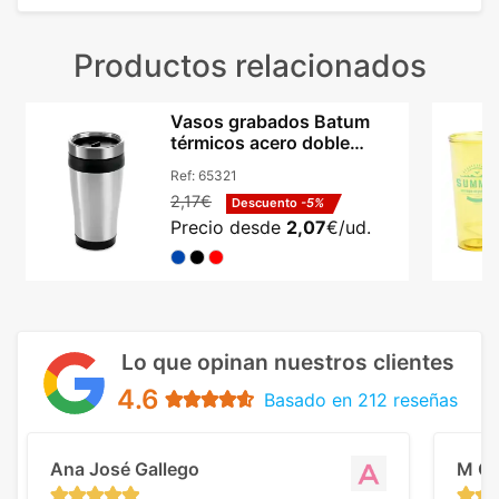
Productos relacionados
Vasos grabados Batum
térmicos acero doble
aislamiento 420ml
Ref:
65321
2,17€
Descuento
-5%
Precio desde
2,07
€/ud.
Lo que opinan nuestros clientes
4.6
Basado en 212 reseñas
Ana José Gallego
M C