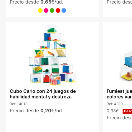
Precio desde
0,65
€/ud.
Precio de
Cubo Carlo con 24 juegos de
Fumiest jue
habilidad mental y destreza
colores va
Ref:
14018
Ref:
4319
Precio desde
0,20
€/ud.
0,33€
Des
Precio de