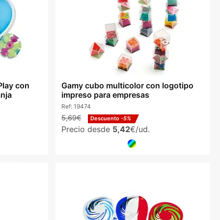
Play con
Gamy cubo multicolor con logotipo
nja
impreso para empresas
Ref:
19474
5,69€
Descuento
-5%
Precio desde
5,42
€/ud.