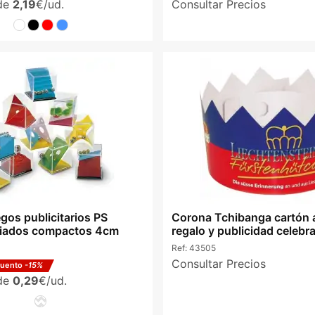
sde
2,19
€/ud.
Consultar Precios
gos publicitarios PS
Corona Tchibanga cartón 
riados compactos 4cm
regalo y publicidad celebr
Ref:
43505
Consultar Precios
cuento
-15%
sde
0,29
€/ud.