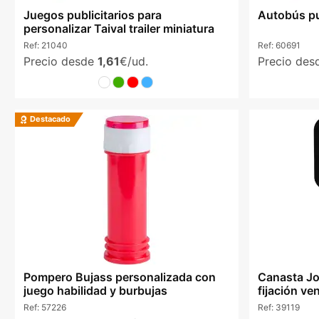
Juegos publicitarios para
Autobús pub
personalizar Taival trailer miniatura
Ref:
21040
Ref:
60691
Precio desde
1,61
€/ud.
Precio de
Destacado
Pompero Bujass personalizada con
Canasta Jo
juego habilidad y burbujas
fijación ve
Ref:
57226
Ref:
39119