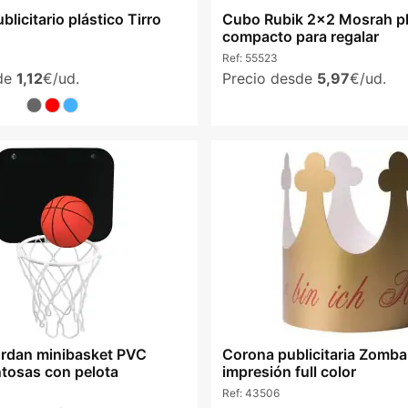
licitario plástico Tirro
Cubo Rubik 2x2 Mosrah pl
compacto para regalar
Ref:
55523
sde
1,12
€/ud.
Precio desde
5,97
€/ud.
rdan minibasket PVC
Corona publicitaria Zomba
ntosas con pelota
impresión full color
Ref:
43506