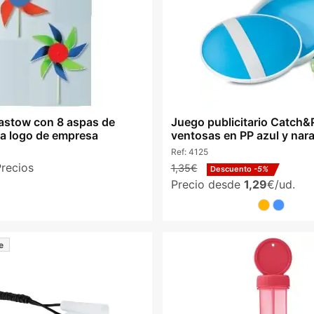
Piastow con 8 aspas de
Juego publicitario Catch&
ra logo de empresa
ventosas en PP azul y nara
Ref:
4125
Precios
1,35€
Descuento
-5%
Precio desde
1,29
€/ud.
e