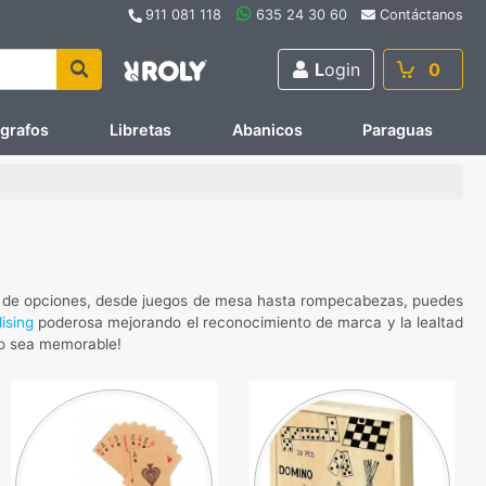
911 081 118
635 24 30 60
Contáctanos
L
ogin
0
ígrafos
Libretas
Abanicos
Paraguas
 de opciones, desde juegos de mesa hasta rompecabezas, puedes
ising
poderosa mejorando el reconocimiento de marca y la lealtad
cio sea memorable!