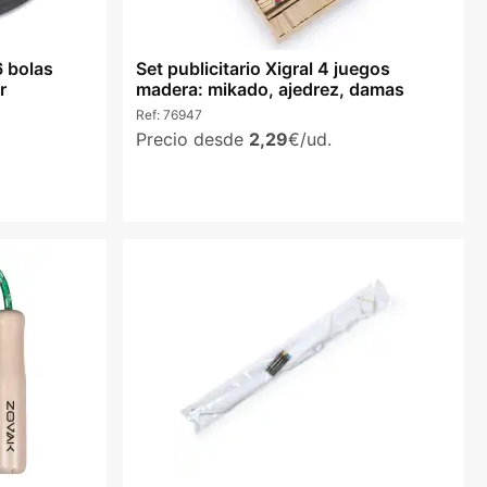
6 bolas
Set publicitario Xigral 4 juegos
r
madera: mikado, ajedrez, damas
Ref:
76947
Precio desde
2,29
€/ud.