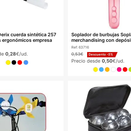
erix cuerda sintética 257
Soplador de burbujas Sopl
 ergonómicos empresa
merchandising con depósi
Ref:
63716
sde
0,28
€/ud.
0,53€
Descuento
-5%
Precio desde
0,50
€/ud.