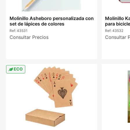
Molinillo Asheboro personalizada con
Molinillo K
set de lápices de colores
para bicicl
Ref:
43531
Ref:
43532
Consultar Precios
Consultar 
ECO