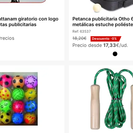
attanam giratorio con logo
Petanca publicitaria Otho 
etas publicitarias
metálicas estuche poliéste
Ref:
63537
Precios
18,20€
Descuento
-5%
Precio desde
17,33
€/ud.