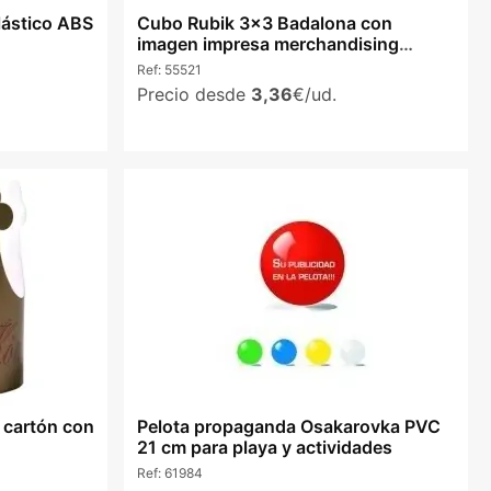
ástico ABS
Cubo Rubik 3x3 Badalona con
imagen impresa merchandising
publicidad
Ref:
55521
Precio desde
3,36
€/ud.
 cartón con
Pelota propaganda Osakarovka PVC
21 cm para playa y actividades
Ref:
61984