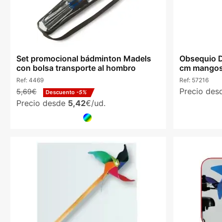
Set promocional bádminton Madels
Obsequio D
con bolsa transporte al hombro
cm mangos
Ref:
4469
Ref:
57216
Precio de
5,69€
Descuento
-5%
Precio desde
5,42
€/ud.