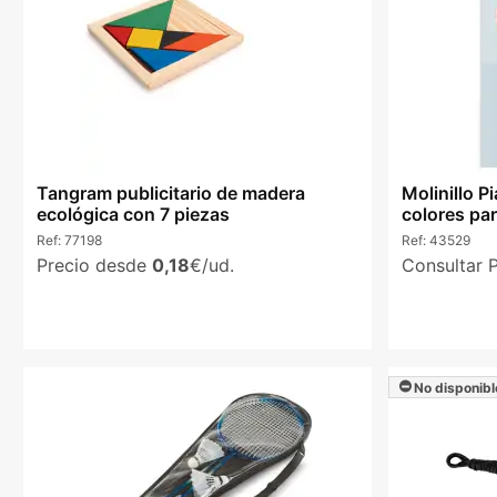
Tangram publicitario de madera
Molinillo 
ecológica con 7 piezas
colores pa
Ref:
77198
Ref:
43529
Precio desde
0,18
€/ud.
Consultar 
No disponibl