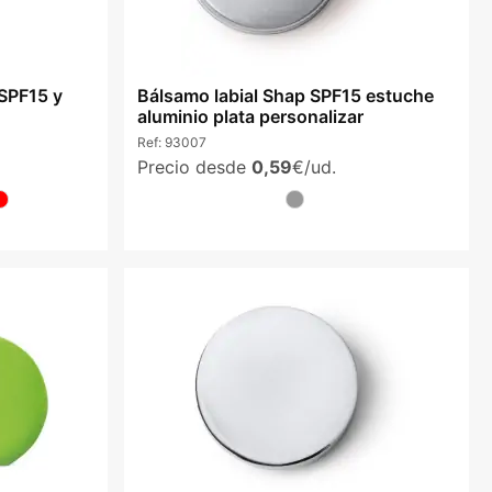
 SPF15 y
Bálsamo labial Shap SPF15 estuche
aluminio plata personalizar
Ref:
93007
Precio desde
0,59
€/ud.