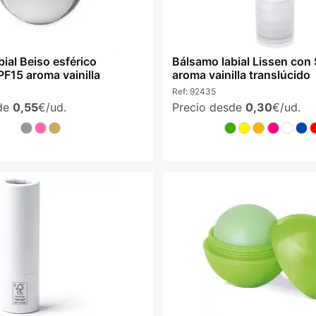
ial Beiso esférico
Bálsamo labial Lissen con
F15 aroma vainilla
aroma vainilla translúcido
Ref:
92435
sde
0,55
€/ud.
Precio desde
0,30
€/ud.