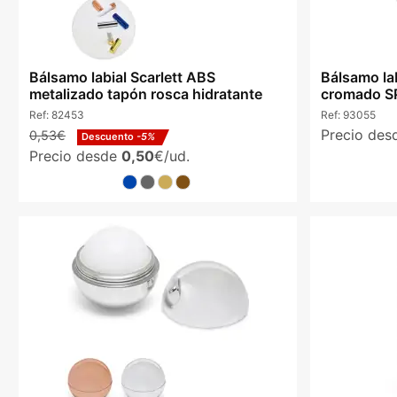
Bálsamo labial Scarlett ABS
Bálsamo lab
metalizado tapón rosca hidratante
cromado SP
Ref:
82453
Ref:
93055
Precio de
0,53€
Descuento
-5%
Precio desde
0,50
€/ud.