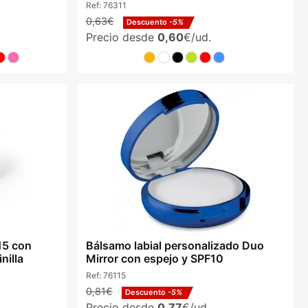
Ref:
76311
0,63€
Descuento
-5%
Precio desde
0,60
€/ud.
15 con
Bálsamo labial personalizado Duo
nilla
Mirror con espejo y SPF10
Ref:
76115
0,81€
Descuento
-5%
Precio desde
0,77
€/ud.