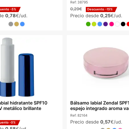
Ref:
38795
0,29€
cuento
-5%
Descuento
-15%
sde
0,78
€/ud.
Precio desde
0,25
€/ud.
abial hidratante SPF10
Bálsamo labial Zendal SPF
 metálico brillante
espejo integrado aroma vai
Ref:
82164
Precio desde
0,57
€/ud.
uento
-5%
sde
0,58
€/ud.