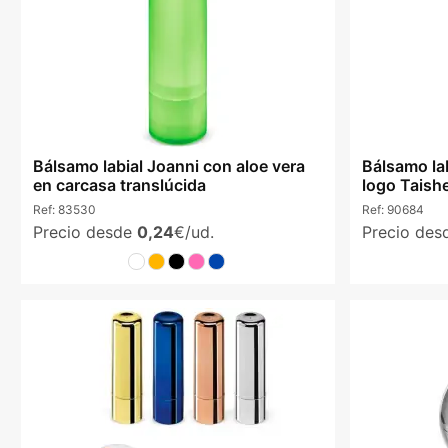
Bálsamo labial Joanni con aloe vera
Bálsamo la
en carcasa translúcida
logo Taishe
Ref:
83530
Ref:
90684
Precio desde
0,24
€/ud.
Precio de