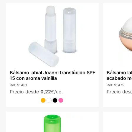
Bálsamo labial Joanni translúcido SPF
Bálsamo lab
15 con aroma vainilla
acabado me
Ref:
91481
Ref:
91479
Precio desde
0,22
€/ud.
Precio de