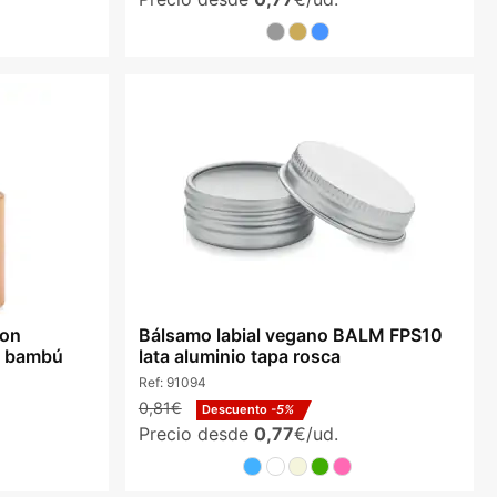
con
Bálsamo labial vegano BALM FPS10
n bambú
lata aluminio tapa rosca
Ref:
91094
0,81€
Descuento
-5%
Precio desde
0,77
€/ud.