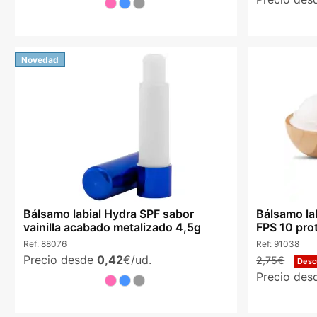
Novedad
Bálsamo labial Hydra SPF sabor
Bálsamo la
vainilla acabado metalizado 4,5g
FPS 10 pro
Ref:
88076
Ref:
91038
Precio desde
0,42
€/ud.
2,75€
Desc
Precio de