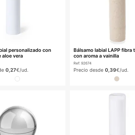
bial personalizado con
Bálsamo labial LAPP fibra 
 aloe vera
con aroma a vainilla
Ref:
92674
sde
0,27
€/ud.
Precio desde
0,39
€/ud.