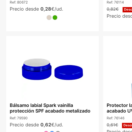
Ref:
80672
Ref:
76114
Precio desde
0,28
€/ud.
0,82€
Des
Precio de
Bálsamo labial Spark vainilla
Protector l
protección SPF acabado metalizado
acabado UV
Ref:
79590
Ref:
76146
Precio desde
0,62
€/ud.
0,61€
Desc
Precio de