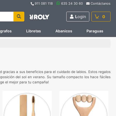
911 081 118
635 24 30 60
Contáctanos
L
ogin
0
ígrafos
Libretas
Abanicos
Paraguas
 gracias a sus beneficios para el cuidado de labios. Estos regalos
exposición del sol en verano. Su tamaño compacto los hace fáciles
lige el mejor para tu campaña!