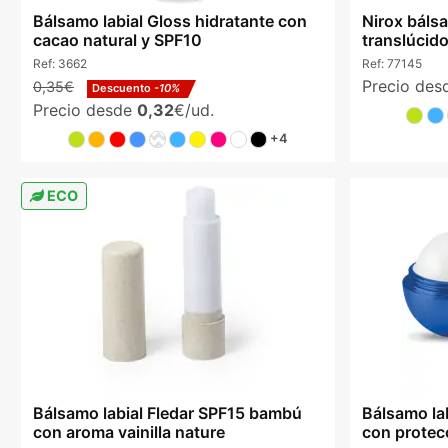
Bálsamo labial Gloss hidratante con
Nirox báls
cacao natural y SPF10
translúcido
Ref:
3662
Ref:
77145
Precio de
0,35€
Descuento
-10%
Precio desde
0,32
€/ud.
+4
ECO
Bálsamo labial Fledar SPF15 bambú
Bálsamo lab
con aroma vainilla nature
con protec