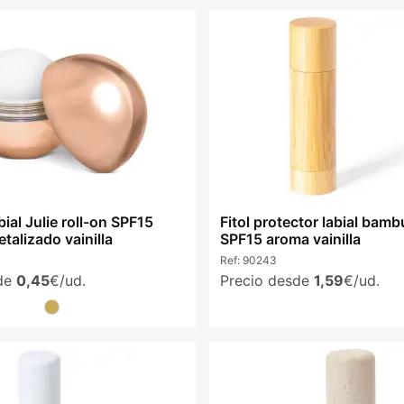
ial Julie roll-on SPF15
Fitol protector labial bamb
talizado vainilla
SPF15 aroma vainilla
Ref:
90243
sde
0,45
€/ud.
Precio desde
1,59
€/ud.