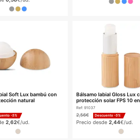
bial Soft Lux bambú con
Bálsamo labial Gloss Lux 
tección natural
protección solar FPS 10 e
Ref:
91037
2,56€
uento
-5%
Descuento
-5%
sde
2,62
€/ud.
Precio desde
2,44
€/ud.