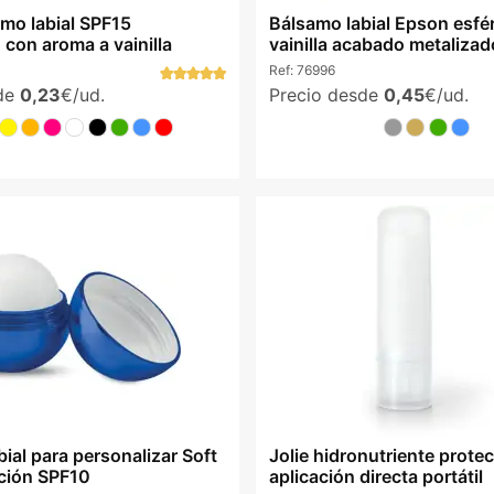
amo labial SPF15
Bálsamo labial Epson esfé
 con aroma a vainilla
vainilla acabado metalizad
Ref:
76996
sde
0,23
€/ud.
Precio desde
0,45
€/ud.
ial para personalizar Soft
Jolie hidronutriente prote
ción SPF10
aplicación directa portátil