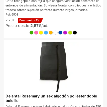
Cofia recogepelo con rejilla que asegura ventilación constante en
entornos de alimentación. Su visera frontal con pliegues y elástico
trasero ofrece sujeción perfecta durante largas jornadas.
Ref:
65081
2,70€
Descuento
-5%
Precio desde
2,57
€/ud.
Delantal Rosemary unisex algodón poliéster doble
bolsillo
Delantal Rosemary unisex fabricado en algodón y poliéster de 150