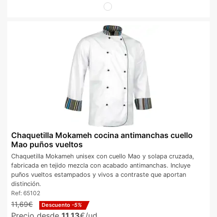
Chaquetilla Mokameh cocina antimanchas cuello
Mao puños vueltos
Chaquetilla Mokameh unisex con cuello Mao y solapa cruzada,
fabricada en tejido mezcla con acabado antimanchas. Incluye
puños vueltos estampados y vivos a contraste que aportan
distinción.
Ref:
65102
11,69€
Descuento
-5%
Precio desde
11,13
€/ud.