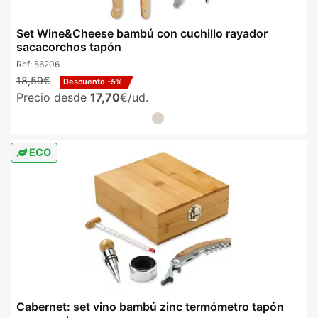
Set Wine&Cheese bambú con cuchillo rayador
sacacorchos tapón
Ref:
56206
18,59€
Descuento
-5%
Precio desde
17,70
€/ud.
ECO
Cabernet: set vino bambú zinc termómetro tapón