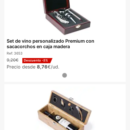
Set de vino personalizado Premium con
sacacorchos en caja madera
Ref:
3653
9,20€
Descuento
-5%
Precio desde
8,76
€/ud.