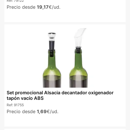
Ref:
79122
Precio desde
19,17
€/ud.
Set promocional Alsacia decantador oxigenador
tapón vacío ABS
Ref:
91755
Precio desde
1,69
€/ud.