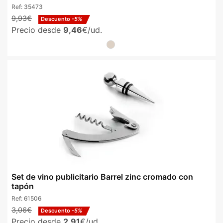
Ref:
35473
9,93€
Descuento
-5%
Precio desde
9,46
€/ud.
Set de vino publicitario Barrel zinc cromado con
tapón
Ref:
61506
3,06€
Descuento
-5%
Precio desde
2,91
€/ud.