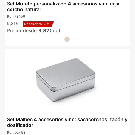
Set Moreto personalizado 4 accesorios vino caja
corcho natural
Ref:
78109
9,31€
Descuento
-5%
Precio desde
8,87
€/ud.
Set Malbec 4 accesorios vino: sacacorchos, tapón y
dosificador
Ref:
92453