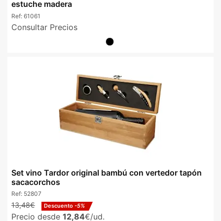
estuche madera
Ref:
61061
Consultar Precios
Set vino Tardor original bambú con vertedor tapón
sacacorchos
Ref:
52807
13,48€
Descuento
-5%
Precio desde
12,84
€/ud.