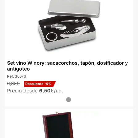
Set vino Winory: sacacorchos, tapón, dosificador y
antigoteo
Ref:
36676
6,83€
Descuento
-5%
Precio desde
6,50
€/ud.