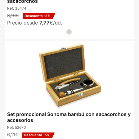
sacacorchos
Ref:
35474
8,16€
Descuento
-5%
Precio desde
7,77
€/ud.
Set promocional Sonoma bambú con sacacorchos y
accesorios
Ref:
52670
6,11€
Descuento
-5%