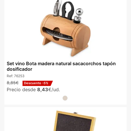
Set vino Bota madera natural sacacorchos tapón
dosificador
Ref:
76253
8,85€
Descuento
-5%
Precio desde
8,43
€/ud.