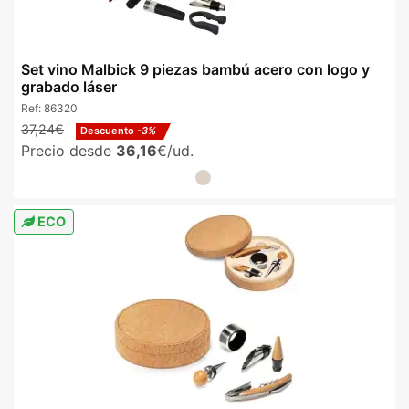
Set vino Malbick 9 piezas bambú acero con logo y
grabado láser
Ref:
86320
37,24€
Descuento
-3%
Precio desde
36,16
€/ud.
ECO