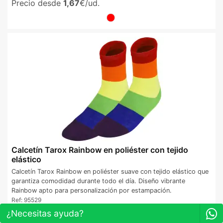
Precio desde
1,67
€/ud.
Calcetín Tarox Rainbow en poliéster con tejido
elástico
Calcetín Tarox Rainbow en poliéster suave con tejido elástico que
garantiza comodidad durante todo el día. Diseño vibrante
Rainbow apto para personalización por estampación.
Ref:
95529
Precio desde
1,09
€/ud.
¿Necesitas ayuda?