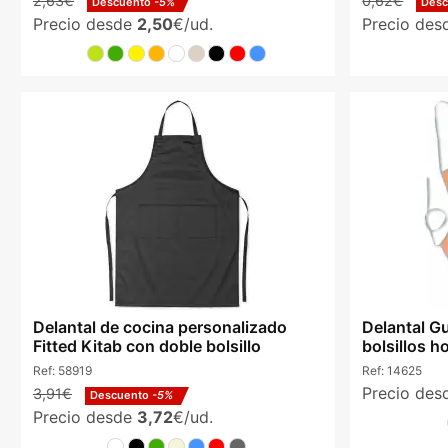
2,63€
0,62€
Descuento
-5%
Des
Precio desde
2,50
€/ud.
Precio de
Delantal de cocina personalizado
Delantal G
Fitted Kitab con doble bolsillo
bolsillos h
Ref:
58919
Ref:
14625
Precio de
3,91€
Descuento
-5%
Precio desde
3,72
€/ud.