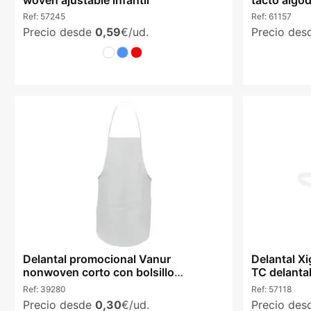
Ref:
57245
Ref:
61157
Precio desde
0,59
€/ud.
Precio de
Delantal promocional Vanur
Delantal Xi
nonwoven corto con bolsillo
TC delanta
ajustable
Ref:
39280
Ref:
57118
Precio desde
0,30
€/ud.
Precio de