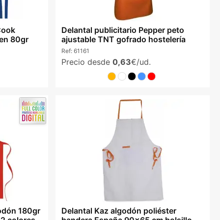
Cook
Delantal publicitario Pepper peto
ven 80gr
ajustable TNT gofrado hostelería
Ref:
61161
Precio desde
0,63
€/ud.
odón 180gr
Delantal Kaz algodón poliéster
2 colores
bandera España 90x65 cm bolsillo