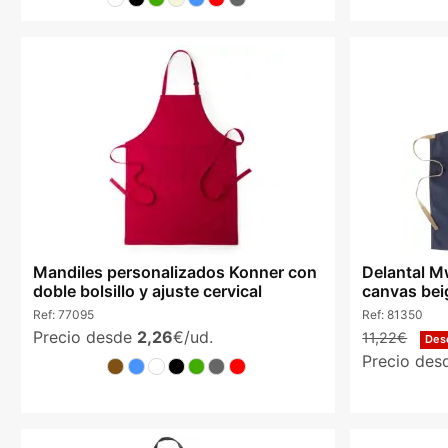
Mandiles personalizados Konner con
Delantal 
doble bolsillo y ajuste cervical
canvas bei
Ref:
77095
Ref:
81350
Precio desde
2,26
€/ud.
11,22€
Des
Precio de