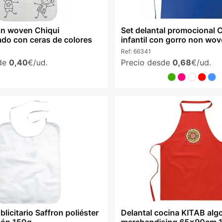
on woven Chiqui
Set delantal promocional 
ado con ceras de colores
infantil con gorro non wo
Ref:
66341
sde
0,40
€/ud.
Precio desde
0,68
€/ud.
blicitario Saffron poliéster
Delantal cocina KITAB alg
dón 150g
merchandising 65x90cm 1