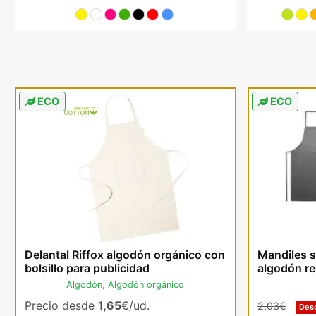
ECO
ECO
Delantal Riffox algodón orgánico con
Mandiles s
bolsillo para publicidad
algodón rec
Algodón, Algodón orgánico
Precio desde
1,65
€/ud.
2,03€
Des