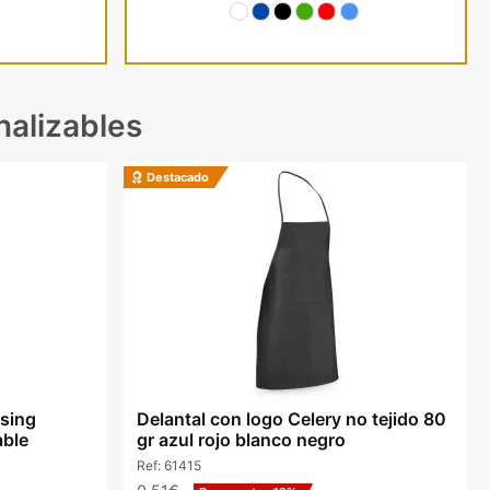
nalizables
Destacado
sing
Delantal con logo Celery no tejido 80
able
gr azul rojo blanco negro
Ref:
61415