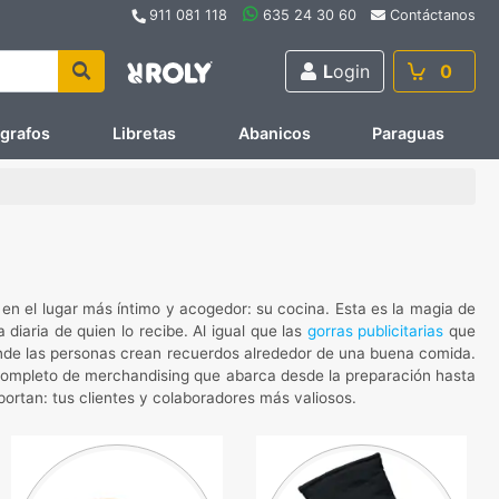
911 081 118
635 24 30 60
Contáctanos
L
ogin
0
ígrafos
Libretas
Abanicos
Paraguas
n el lugar más íntimo y acogedor: su cocina. Esta es la magia de
diaria de quien lo recibe. Al igual que las
gorras publicitarias
que
nde las personas crean recuerdos alrededor de una buena comida.
ompleto de merchandising que abarca desde la preparación hasta
portan: tus clientes y colaboradores más valiosos.