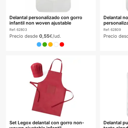
Delantal personalizado con gorro
Delantal n
infantil non woven ajustable
personaliz
Ref:
62803
Ref:
62809
Precio desde
0,55
€/ud.
Precio de
Set Legox delantal con gorro non-
Delantal pu
woven ajustable infantil
tacto algo