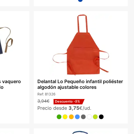
s vaquero
Delantal Lo Pequeño infantil poliéster
do
algodón ajustable colores
Ref:
81326
3,94€
Descuento
-5%
Precio desde
3,75
€/ud.