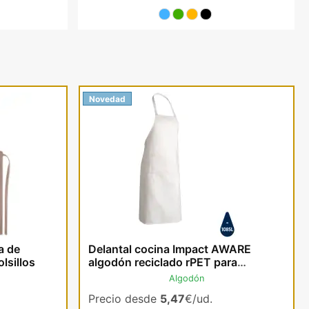
Novedad
a de
Delantal cocina Impact AWARE
lsillos
algodón reciclado rPET para
publicidad
Algodón
Precio desde
5,47
€/ud.