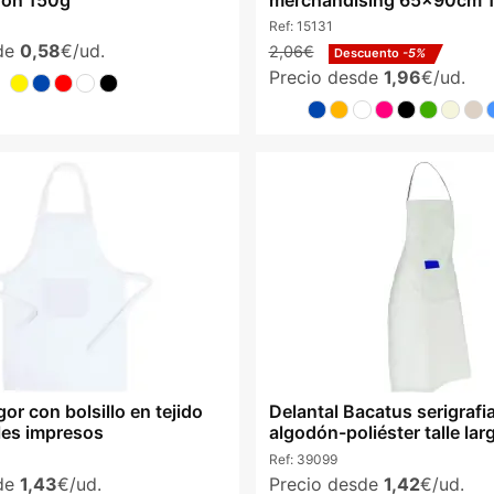
Ref:
15131
sde
0,58
€/ud.
2,06€
Descuento
-5%
Precio desde
1,96
€/ud.
gor con bolsillo en tejido
Delantal Bacatus serigraf
les impresos
algodón-poliéster talle lar
Ref:
39099
sde
1,43
€/ud.
Precio desde
1,42
€/ud.