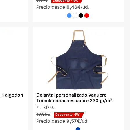
0,51€
Descuento
-10%
Precio desde
0,46
€/ud.
lli algodón
Delantal personalizado vaquero
Tomuk remaches cobre 230 gr/m²
Ref:
81358
10,05€
Descuento
-5%
Precio desde
9,57
€/ud.