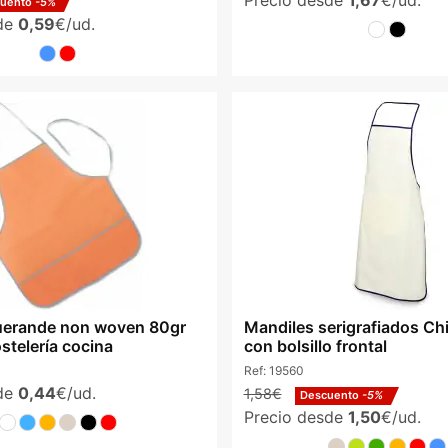
Precio desde
1,67
€/ud.
cuento
-5%
sde
0,59
€/ud.
uerande non woven 80gr
Mandiles serigrafiados Chi
ostelería cocina
con bolsillo frontal
Ref:
19560
sde
0,44
€/ud.
1,58€
Descuento
-5%
Precio desde
1,50
€/ud.