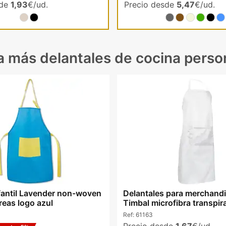
sde
1,93
€/ud.
Precio desde
5,47
€/ud.
 más delantales de cocina perso
nfantil Lavender non-woven
Delantales para merchandi
rreas logo azul
Timbal microfibra transpir
Ref:
61163