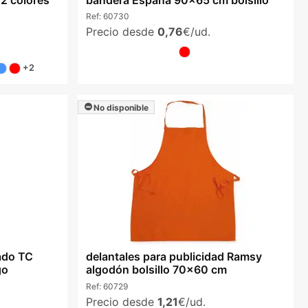
Ref:
60730
Precio desde
0,76
€/ud.
+2
No disponible
iado TC
delantales para publicidad Ramsy
go
algodón bolsillo 70x60 cm
Ref:
60729
Precio desde
1,21
€/ud.