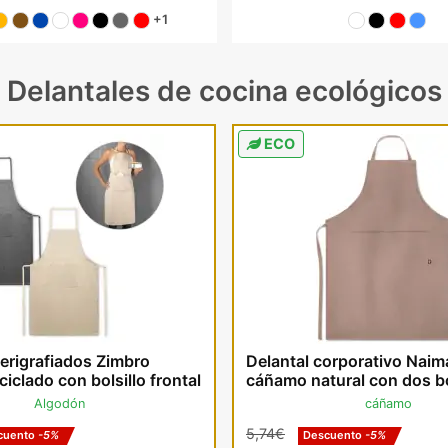
+1
Delantales de cocina ecológicos
ECO
erigrafiados Zimbro
Delantal corporativo Naim
iclado con bolsillo frontal
cáñamo natural con dos bo
Algodón
cáñamo
5,74€
cuento
-5%
Descuento
-5%