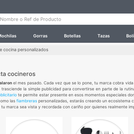
ombre o Ref de Producto
ochilas
Gorras
Botellas
Tazas
Bol
de cocina personalizados
ta cocineros
alaron
el mes pasado. Cada vez que se lo pone, tu marca cobra vida e
rasciende la simple publicidad para convertirse en parte de la rutina 
blicitario
te permite estar presente en esos momentos especiales do
como las
fiambreras
personalizadas, estarás creando un ecosistema c
e tu marca sea vista y recordada con cariño por quienes realmente im