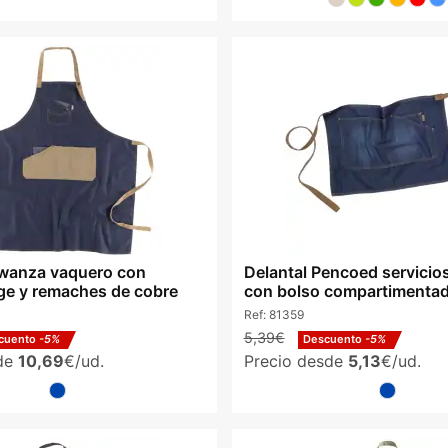
Mwanza vaquero con
Delantal Pencoed servicio
ge y remaches de cobre
con bolso compartimenta
Ref:
81359
5,39€
cuento
-5%
Descuento
-5%
sde
10,69
€/ud.
Precio desde
5,13
€/ud.