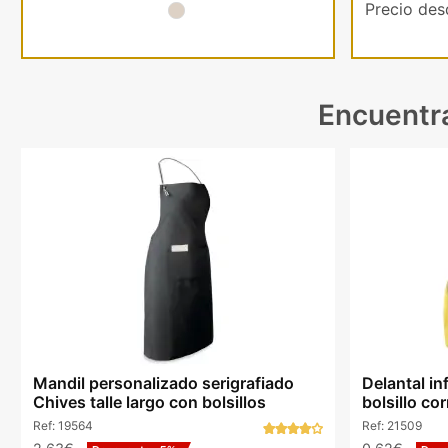
Precio de
Encuentra
Mandil personalizado serigrafiado
Delantal i
Chives talle largo con bolsillos
bolsillo co
Ref:
19564
Ref:
21509