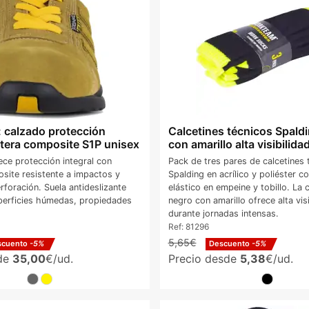
 calzado protección
Calcetines técnicos Spald
ntera composite S1P unisex
con amarillo alta visibilida
ece protección integral con
Pack de tres pares de calcetines 
site resistente a impactos y
Spalding en acrílico y poliéster c
perforación. Suela antideslizante
elástico en empeine y tobillo. La
erficies húmedas, propiedades
negro con amarillo ofrece alta visi
durante jornadas intensas.
Ref:
81296
5,65€
scuento
-5%
Descuento
-5%
sde
35,00
€/ud.
Precio desde
5,38
€/ud.