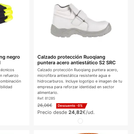
ing negro
Calzado protección Ruoqiang
d
puntera acero antiestático S2 SRC
técnicos
Calzado protección Ruoqiang puntera acero,
on refuerzo
microfibra antiestática resistente agua e
 combinación
hidrocarburos. Incluye logotipo e imagen de tu
bilidad
empresa para reforzar identidad en sector
alimentario.
Ref:
81285
26,06€
Descuento
-5%
Precio desde
24,82
€/ud.