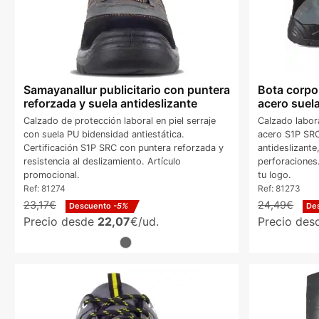
Samayanallur publicitario con puntera
Bota corpo
reforzada y suela antideslizante
acero suela
Calzado de protección laboral en piel serraje
Calzado labora
con suela PU bidensidad antiestática.
acero S1P SRC
Certificación S1P SRC con puntera reforzada y
antideslizante
resistencia al deslizamiento. Artículo
perforaciones
promocional.
tu logo.
Ref:
81274
Ref:
81273
23,17€
24,49€
Descuento
-5%
De
Precio desde
22,07
€/ud.
Precio de