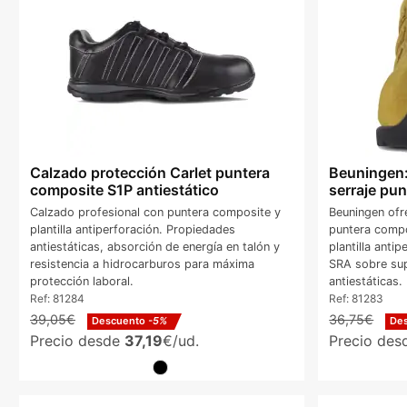
Calzado protección Carlet puntera
Beuningen:
composite S1P antiestático
serraje pu
Calzado profesional con puntera composite y
Beuningen ofr
plantilla antiperforación. Propiedades
puntera compo
antiestáticas, absorción de energía en talón y
plantilla anti
resistencia a hidrocarburos para máxima
SRA sobre sup
protección laboral.
antiestáticas.
Ref:
81284
Ref:
81283
39,05€
36,75€
Descuento
-5%
De
Precio desde
37,19
€/ud.
Precio de