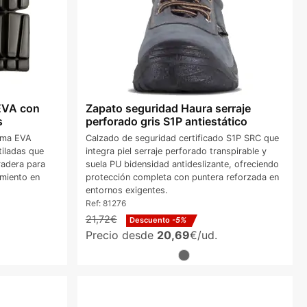
EVA con
Zapato seguridad Haura serraje
s
perforado gris S1P antiestático
uma EVA
Calzado de seguridad certificado S1P SRC que
iladas que
integra piel serraje perforado transpirable y
adera para
suela PU bidensidad antideslizante, ofreciendo
imiento en
protección completa con puntera reforzada en
entornos exigentes.
Ref:
81276
21,72€
Descuento
-5%
Precio desde
20,69
€/ud.