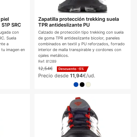
piel
Zapatilla protección trekking suela
o S1P SRC
TPR antideslizante PU
fugada con
Calzado de protección tipo trekking con suela
RC. Suela
de goma TPR antideslizante bicolor, paneles
nte a
combinados en textil y PU reforzados, forrado
 tu imagen en
interior de malla transpirable y cordones con
ojales metálicos.
Ref:
81289
12,54€
Descuento
-5%
Precio desde
11,94
€/ud.