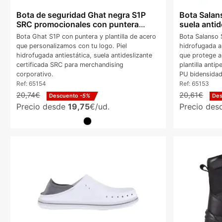
Bota de seguridad Ghat negra S1P
Bota Salan
SRC promocionales con puntera
suela antid
acero
Bota Ghat S1P con puntera y plantilla de acero
Bota Salanso 
que personalizamos con tu logo. Piel
hidrofugada a
hidrofugada antiestática, suela antideslizante
que protege a
certificada SRC para merchandising
plantilla anti
corporativo.
PU bidensidad
Ref:
65154
Ref:
65153
20,74€
20,61€
Descuento
-5%
De
Precio desde
19,75
€/ud.
Precio de