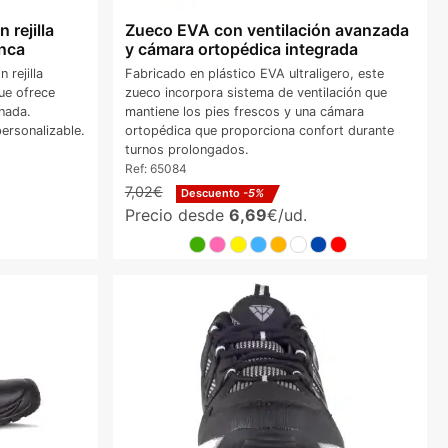
 rejilla
Zueco EVA con ventilación avanzada
anca
y cámara ortopédica integrada
rejilla
Fabricado en plástico EVA ultraligero, este
ue ofrece
zueco incorpora sistema de ventilación que
nada.
mantiene los pies frescos y una cámara
personalizable.
ortopédica que proporciona confort durante
turnos prolongados.
Ref:
65084
7,02€
Descuento
-5%
Precio desde
6,69
€/ud.