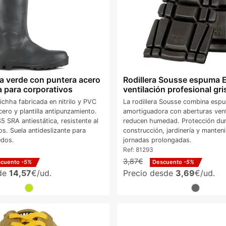
a verde con puntera acero
Rodillera Sousse espuma 
a para corporativos
ventilación profesional gri
ichha fabricada en nitrilo y PVC
La rodillera Sousse combina esp
ero y plantilla antipunzamiento.
amortiguadora con aberturas vent
S5 SRA antiestática, resistente al
reducen humedad. Protección dur
s. Suela antideslizante para
construcción, jardinería y manten
edos.
jornadas prolongadas.
Ref:
81293
3,87€
scuento
-5%
Descuento
-5%
sde
14,57
€/ud.
Precio desde
3,69
€/ud.