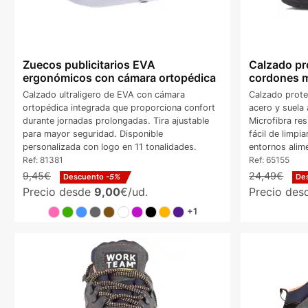
Zuecos publicitarios EVA
Calzado pro
ergonómicos con cámara ortopédica
cordones m
Calzado ultraligero de EVA con cámara
Calzado prote
ortopédica integrada que proporciona confort
acero y suela 
durante jornadas prolongadas. Tira ajustable
Microfibra res
para mayor seguridad. Disponible
fácil de limpi
personalizada con logo en 11 tonalidades.
entornos alime
Ref:
81381
Ref:
65155
9,45€
24,49€
Descuento
-5%
De
Precio desde
9,00
€/ud.
Precio de
+1