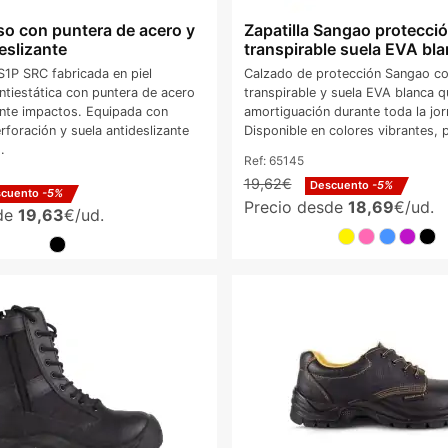
so con puntera de acero y
Zapatilla Sangao protección
eslizante
transpirable suela EVA bl
S1P SRC fabricada en piel
Calzado de protección Sangao con 
ntiestática con puntera de acero
transpirable y suela EVA blanca q
nte impactos. Equipada con
amortiguación durante toda la jor
perforación y suela antideslizante
Disponible en colores vibrantes, 
.
Ref:
65145
19,62€
Descuento
-5%
scuento
-5%
Precio desde
18,69
€/ud.
sde
19,63
€/ud.