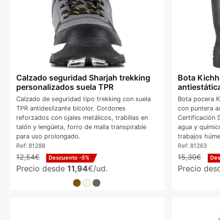
Calzado seguridad Sharjah trekking
Bota Kichh
personalizados suela TPR
antiestátic
Calzado de seguridad tipo trekking con suela
Bota pocera K
TPR antideslizante bicolor. Cordones
con puntera ac
reforzados con ojales metálicos, trabillas en
Certificación 
talón y lengüeta, forro de malla transpirable
agua y químico
para uso prolongado.
trabajos húm
Ref:
81288
Ref:
81263
12,54€
15,30€
Descuento
-5%
De
Precio desde
11,94
€/ud.
Precio de