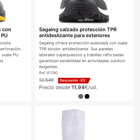
k con
Sagaing calzado protección TPR
 PU
antideslizante para exteriores
posite
Sagaing ofrece protección avanzada con suela
iperforación.
TPR bicolor antideslizante. Sus paneles
, suela PU
laterales superpuestos y trabillas reforzadas
es
garantizan estabilidad en actividades outdoor
exigentes.
Ref:
81290
12,54€
Descuento
-5%
Precio desde
11,94
€/ud.