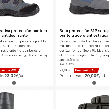
rativa protección puntera
Bota protección S1P serraj
 antideslizante
puntera acero antiestática
l serraje con puntera y plantilla
Calzado seguridad puntera y plant
. Suela PU bidensidad
máxima protección contra perfor
, resistente hidrocarburos y
deslizamientos. Suela PU bidensi
. Absorción energía tacón. Incluye
absorción energía en tacón y pro
antiestáticas.
Ref:
81275
21,00€
scuento
-5%
Descuento
-5%
sde
23,32
€/ud.
Precio desde
20,00
€/ud.