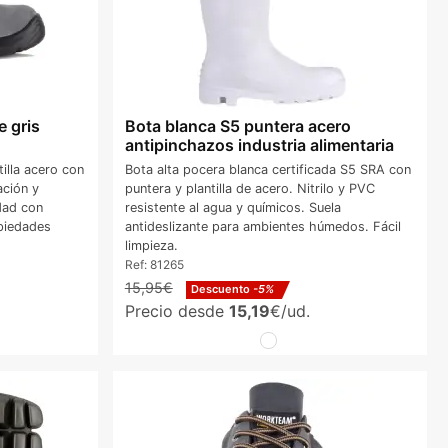
e gris
Bota blanca S5 puntera acero
antipinchazos industria alimentaria
illa acero con
Bota alta pocera blanca certificada S5 SRA con
ación y
puntera y plantilla de acero. Nitrilo y PVC
dad con
resistente al agua y químicos. Suela
piedades
antideslizante para ambientes húmedos. Fácil
limpieza.
Ref:
81265
15,95€
Descuento
-5%
Precio desde
15,19
€/ud.