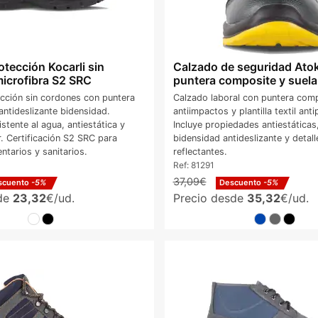
tección Kocarli sin
Calzado de seguridad Ato
icrofibra S2 SRC
puntera composite y suela
cción sin cordones con puntera
Calzado laboral con puntera com
antideslizante bidensidad.
antiimpactos y plantilla textil ant
istente al agua, antiestática y
Incluye propiedades antiestáticas
ar. Certificación S2 SRC para
bidensidad antideslizante y detall
ntarios y sanitarios.
reflectantes.
Ref:
81291
37,09€
scuento
-5%
Descuento
-5%
sde
23,32
€/ud.
Precio desde
35,32
€/ud.