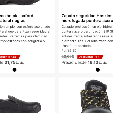
cción piel oxford
Zapato seguridad Hoskins 
lateral negras
hidrofugada puntera acer
ión en piel con oxford acolchado
Calzado protección en piel hidro
ateral que garantizan seguridad en
puntera acero certificación S1P S
entes. Perfectas para identidad
antideslizante antiestática resiste
ersonalizadas con serigrafía o
hidrocarburos. Personalizada con
transfer o bordado.
Ref:
65152
20,09€
scuento
-5%
Descuento
-5%
sde
31,75
€/ud.
Precio desde
19,13
€/ud.