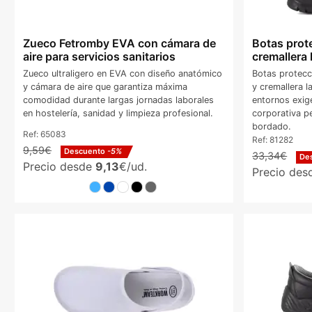
Zueco Fetromby EVA con cámara de
Botas prote
aire para servicios sanitarios
cremallera 
Zueco ultraligero en EVA con diseño anatómico
Botas protecc
y cámara de aire que garantiza máxima
y cremallera l
comodidad durante largas jornadas laborales
entornos exig
en hostelería, sanidad y limpieza profesional.
corporativa p
bordado.
Ref:
65083
Ref:
81282
9,59€
Descuento
-5%
33,34€
De
Precio desde
9,13
€/ud.
Precio de