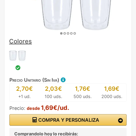
Colores
Precio Unitario (Sin Iva)
2,70€
2,03€
1,76€
1,69€
+1 ud.
100 uds.
500 uds.
2000 uds.
1,69€/ud.
Precio:
desde
COMPRA Y PERSONALIZA
Comprandolo hoy lo recibirás: