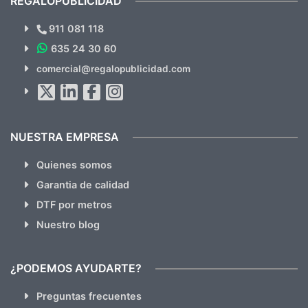
REGALOPUBLICIDAD
¿Quieres ver nuestras últimas
Novedades y Ofertas?
911 081 118
635 24 30 60
SUSCRÍBETE!!
comercial@regalopublicidad.com
Al suscribirte aceptas nuestras
políticas de privacidad
(No
hacemos Spam)
NUESTRA EMPRESA
Quienes somos
Garantia de calidad
DTF por metros
Nuestro blog
¿PODEMOS AYUDARTE?
Preguntas frecuentes