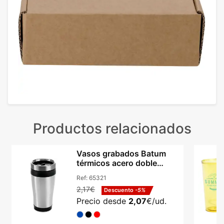
Productos relacionados
Vasos grabados Batum
térmicos acero doble
aislamiento 420ml
Ref:
65321
2,17€
Descuento
-5%
Precio desde
2,07
€/ud.