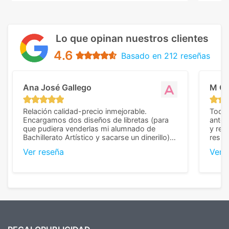
Lo que opinan nuestros clientes
4.6
Basado en 212 reseñas
Ana José Gallego
M C
Relación calidad-precio inmejorable.
Todo 
Encargamos dos diseños de libretas (para
anter
que pudiera venderlas mi alumnado de
y rep
Bachillerato Artístico y sacarse un dinerillo) y
resul
nos dieron el mejor presupuesto con
perso
Ver reseña
Ver 
diferencia, con libretas de muy buena calidad
cuand
y muy bien terminadas con la estampación
compl
en los colores pedidos. La atención al
pusie
cliente, inmejorable, respondiendo a cada
para 
duda que teníamos en el proceso. Nos
como
mandaron las miniaturas para
repet
previsualizarlas (las adjunto) y llegaron tal
todo!
cual, sin el menor problema. Totalmente
recomendables.