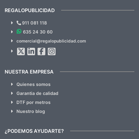
cual, sin el menor problema. Totalmente
recomendables.
REGALOPUBLICIDAD
¿Quieres ver nuestras últimas
Novedades y Ofertas?
911 081 118
635 24 30 60
SUSCRÍBETE!!
comercial@regalopublicidad.com
Al suscribirte aceptas nuestras
políticas de privacidad
(No
hacemos Spam)
NUESTRA EMPRESA
Quienes somos
Garantia de calidad
DTF por metros
Nuestro blog
¿PODEMOS AYUDARTE?