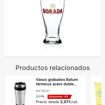
Productos relacionados
Vasos grabados Batum
térmicos acero doble
aislamiento 420ml
Ref:
65321
2,17€
Descuento
-5%
Precio desde
2,07
€/ud.