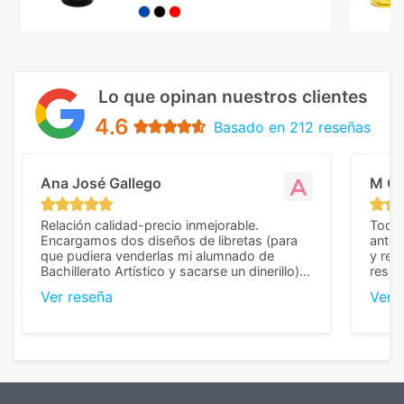
Lo que opinan nuestros clientes
4.6
Basado en 212 reseñas
Ana José Gallego
M C
Relación calidad-precio inmejorable.
Todo 
Encargamos dos diseños de libretas (para
anter
que pudiera venderlas mi alumnado de
y rep
Bachillerato Artístico y sacarse un dinerillo) y
resul
nos dieron el mejor presupuesto con
perso
Ver reseña
Ver 
diferencia, con libretas de muy buena calidad
cuand
y muy bien terminadas con la estampación
compl
en los colores pedidos. La atención al
pusie
cliente, inmejorable, respondiendo a cada
para 
duda que teníamos en el proceso. Nos
como
mandaron las miniaturas para
repet
previsualizarlas (las adjunto) y llegaron tal
todo!