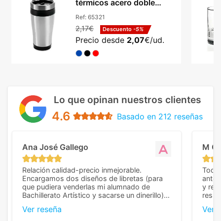
térmicos acero doble
aislamiento 420ml
Ref:
65321
2,17€
Descuento
-5%
Precio desde
2,07
€/ud.
Lo que opinan nuestros clientes
4.6
Basado en 212 reseñas
Ana José Gallego
M C
Relación calidad-precio inmejorable.
Todo 
Encargamos dos diseños de libretas (para
anter
que pudiera venderlas mi alumnado de
y rep
Bachillerato Artístico y sacarse un dinerillo) y
resul
nos dieron el mejor presupuesto con
perso
Ver reseña
Ver 
diferencia, con libretas de muy buena calidad
cuand
y muy bien terminadas con la estampación
compl