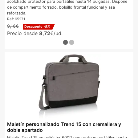
acolchado protector para portátiles hasta 14 pulgadas. Dispone
de compartimento forrado, bolsillo frontal funcional y asa
reforzada.
Ref:
65271
9,16€
Descuento
-5%
Precio desde
8,72
€/ud.
Maletín personalizado Trend 15 con cremallera y
doble apartado
Maletín Trend 15 en poliéster 600D que protege portátiles hasta