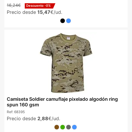
16,24€
Descuento
-5%
Precio desde
15,47
€/ud.
Camiseta Soldier camuflaje pixelado algodón ring
spun 160 gsm
Ref:
68395
Precio desde
2,88
€/ud.