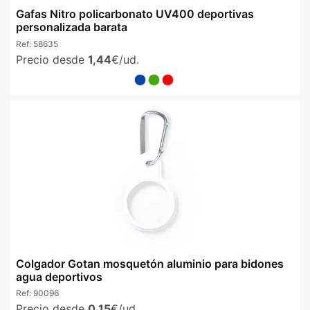
Gafas Nitro policarbonato UV400 deportivas
personalizada barata
Ref:
58635
Precio desde
1,44
€/ud.
Colgador Gotan mosquetón aluminio para bidones
agua deportivos
Ref:
90096
Precio desde
0,15
€/ud.