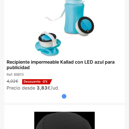
Recipiente impermeable Kallad con LED azul para
publicidad
Ref:
89810
4,02€
Descuento
-5%
Precio desde
3,83
€/ud.