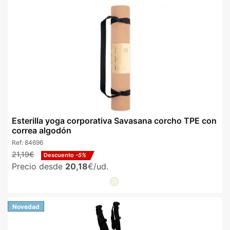
Esterilla yoga corporativa Savasana corcho TPE con
correa algodón
Ref:
84696
21,19€
Descuento
-5%
Precio desde
20,18
€/ud.
Novedad