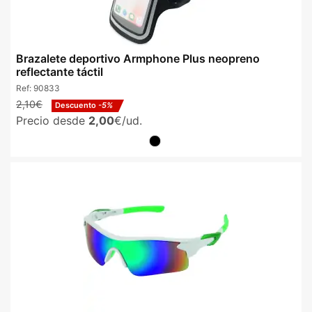
Brazalete deportivo Armphone Plus neopreno
reflectante táctil
Ref:
90833
2,10€
Descuento
-5%
Precio desde
2,00
€/ud.