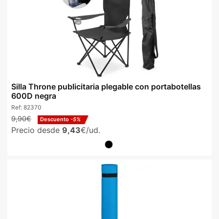
Silla Throne publicitaria plegable con portabotellas
600D negra
Ref:
82370
9,90€
Descuento
-5%
Precio desde
9,43
€/ud.