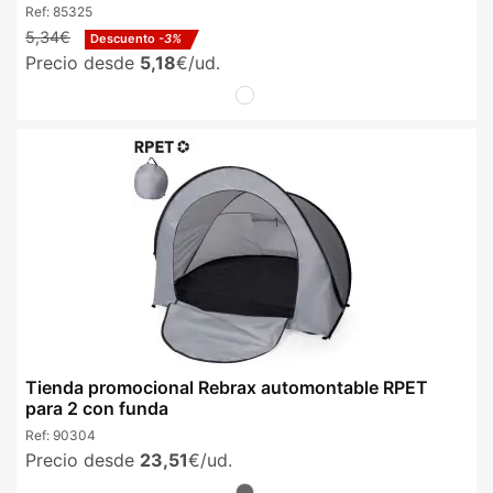
Ref:
85325
5,34€
Descuento
-3%
Precio desde
5,18
€/ud.
Tienda promocional Rebrax automontable RPET
para 2 con funda
Ref:
90304
Precio desde
23,51
€/ud.