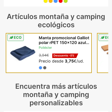
Artículos montaña y camping
ecológicos
ECO
Manta promocional Galliot
EC
polar rPET 150x120 azul
gris con bolsa
Poliéster
3,94€
Descuento
-5%
Precio desde
3,75
€/ud.
Encuentra más artículos
montaña y camping
personalizables