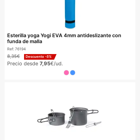
Esterilla yoga Yogi EVA 4mm antideslizante con
funda de malla
Ref:
76194
8,35€
Descuento
-5%
Precio desde
7,95
€/ud.