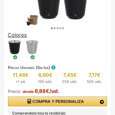
Colores
Precio Unitario (Sin Iva)
11,46€
8,60€
7,45€
7,17€
+1 ud.
100 uds.
250 uds.
500 uds.
6,88€/ud.
Precio:
desde
COMPRA Y PERSONALIZA
Comprandolo hoy lo recibirás: