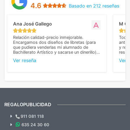
4.6
Basado en 212 reseñas
Ana José Gallego
M C
Relación calidad-precio inmejorable.
Todo 
Encargamos dos diseños de libretas (para
anter
que pudiera venderlas mi alumnado de
y rep
Bachillerato Artístico y sacarse un dinerillo) y
resul
nos dieron el mejor presupuesto con
perso
Ver reseña
Ver 
diferencia, con libretas de muy buena calidad
cuand
y muy bien terminadas con la estampación
compl
en los colores pedidos. La atención al
pusie
cliente, inmejorable, respondiendo a cada
para 
duda que teníamos en el proceso. Nos
como
mandaron las miniaturas para
repet
previsualizarlas (las adjunto) y llegaron tal
todo!
cual, sin el menor problema. Totalmente
recomendables.
REGALOPUBLICIDAD
¿Quieres ver nuestras últimas
Novedades y Ofertas?
911 081 118
635 24 30 60
SUSCRÍBETE!!