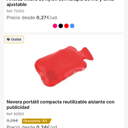
ajustable
Ref:
70202
Precio desde
0,27
€/ud.
Outlet
Nevera portátil compacta reutilizable aislante con
publicidad
Ref:
62953
0,25€
Descuento
-5%
Precio desde
0,24
€/ud.