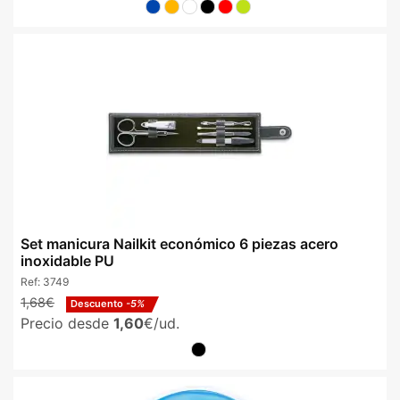
Set manicura Nailkit económico 6 piezas acero
inoxidable PU
Ref:
3749
1,68€
Descuento
-5%
Precio desde
1,60
€/ud.