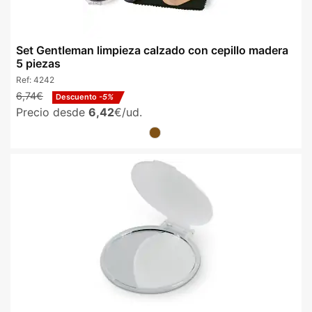
Set Gentleman limpieza calzado con cepillo madera
5 piezas
Ref:
4242
6,74€
Descuento
-5%
Precio desde
6,42
€/ud.