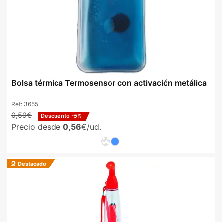
Bolsa térmica Termosensor con activación metálica
Ref:
3655
0,59€
Descuento
-5%
Precio desde
0,56
€/ud.
Destacado