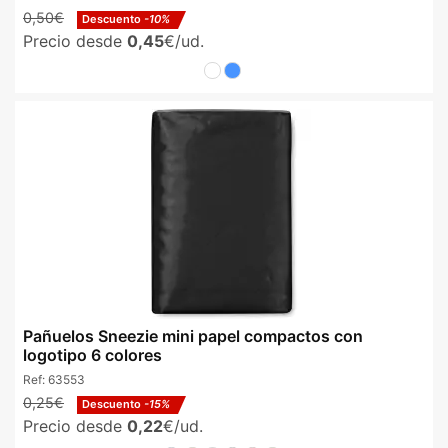
0,50€
Descuento
-10%
Precio desde
0,45
€/ud.
Pañuelos Sneezie mini papel compactos con
logotipo 6 colores
Ref:
63553
0,25€
Descuento
-15%
Precio desde
0,22
€/ud.