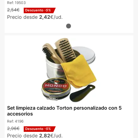
Ref:
19503
2,54€
Descuento
-5%
Precio desde
2,42
€/ud.
Set limpieza calzado Torton personalizado con 5
accesorios
Ref:
4196
2,96€
Descuento
-5%
Precio desde
2,82
€/ud.