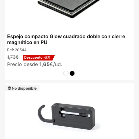
Espejo compacto Glow cuadrado doble con cierre
magnético en PU
Ref:
20544
1,73€
Descuento
-5%
Precio desde
1,65
€/ud.
No disponible