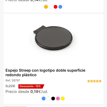
Espejo Streep con logotipo doble superficie
redondo plástico
Ref:
38797
0,22€
Descuento
-15%
Precio desde
0,19
€/ud.