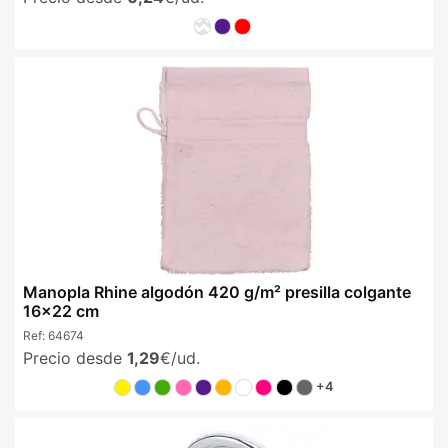
Manopla Rhine algodón 420 g/m² presilla colgante
16x22 cm
Ref:
64674
Precio desde
1,29
€/ud.
+4