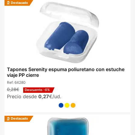
Destacado
Tapones Serenity espuma poliuretano con estuche
viaje PP cierre
Ref:
64280
0,28€
Descuento
-5%
Precio desde
0,27
€/ud.
Destacado