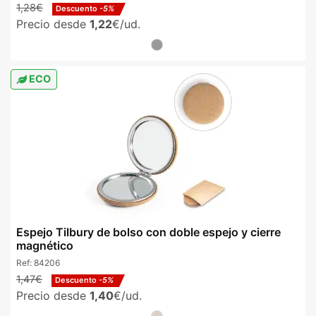
1,28€
Descuento
-5%
Precio desde
1,22
€/ud.
ECO
Espejo Tilbury de bolso con doble espejo y cierre
magnético
Ref:
84206
1,47€
Descuento
-5%
Precio desde
1,40
€/ud.