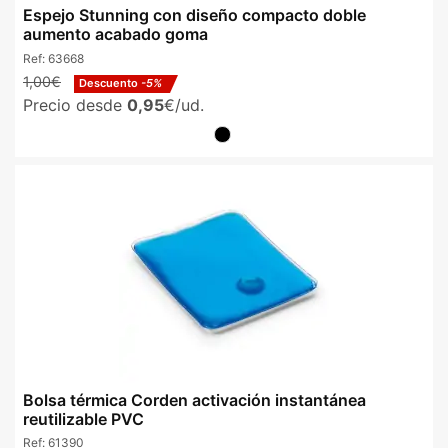
Espejo Stunning con diseño compacto doble
aumento acabado goma
Ref:
63668
1,00€
Descuento
-5%
Precio desde
0,95
€/ud.
Bolsa térmica Corden activación instantánea
reutilizable PVC
Ref:
61390