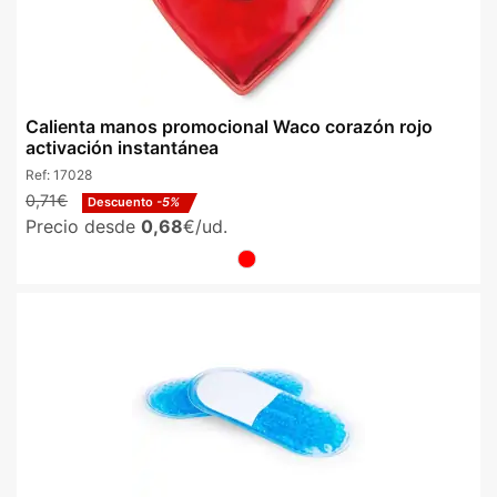
Calienta manos promocional Waco corazón rojo
activación instantánea
Ref:
17028
0,71€
Descuento
-5%
Precio desde
0,68
€/ud.