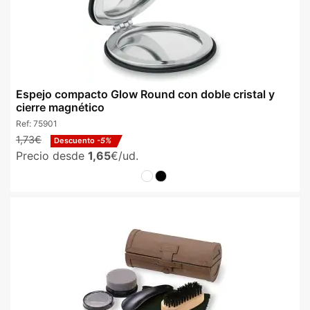
Espejo compacto Glow Round con doble cristal y
cierre magnético
Ref:
75901
1,73€
Descuento
-5%
Precio desde
1,65
€/ud.