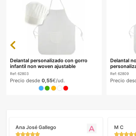
Previous
Delantal personalizado con gorro
Delantal n
infantil non woven ajustable
personaliz
Ref:
62803
Ref:
62809
Precio desde
0,55
€/ud.
Precio de
Ana José Gallego
M C