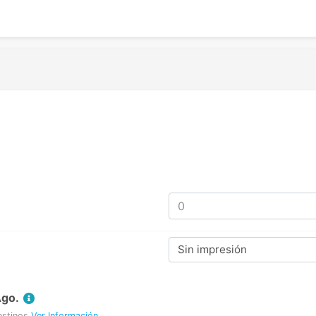
Sin impresión
Ago.
estinos
Ver Información