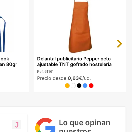
Next
Cook
Delantal publicitario Pepper peto
ven 80gr
ajustable TNT gofrado hostelería
Ref:
61161
Precio desde
0,63
€/ud.
Lo que opinan
nuestros