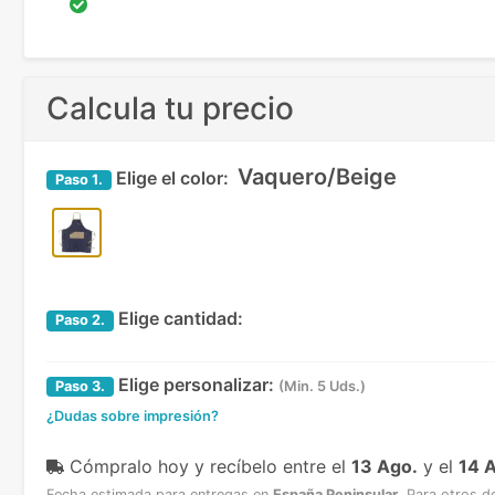
Calcula tu precio
Vaquero/Beige
Elige el color:
Paso
1.
Elige cantidad:
Paso
2.
Elige personalizar:
Paso
3.
(Min. 5 Uds.)
¿Dudas sobre impresión?
Cómpralo hoy y recíbelo
entre el
13 Ago.
y el
14 
Fecha estimada para entregas en
España Peninsular
.
Para otros d