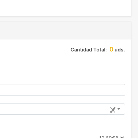
0
Cantidad Total:
uds.