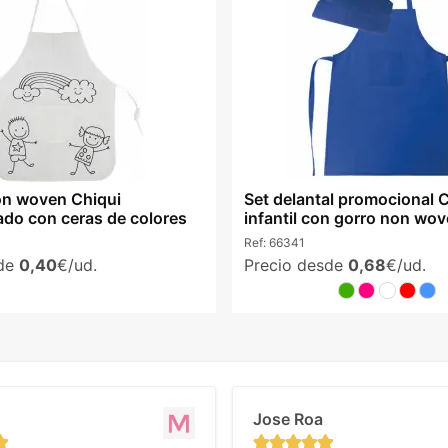
on woven Chiqui
Set delantal promocional 
ado con ceras de colores
infantil con gorro non wo
Ref:
66341
sde
0,40
€/ud.
Precio desde
0,68
€/ud.
Jose Roa