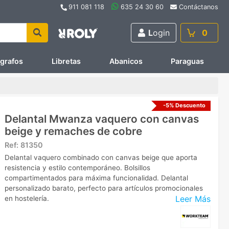
911 081 118
635 24 30 60
Contáctanos
L
ogin
0
ígrafos
Libretas
Abanicos
Paraguas
-5% Descuento
Delantal Mwanza vaquero con canvas
beige y remaches de cobre
Ref:
81350
Delantal vaquero combinado con canvas beige que aporta
resistencia y estilo contemporáneo. Bolsillos
compartimentados para máxima funcionalidad. Delantal
personalizado barato, perfecto para artículos promocionales
Leer Más
en hostelería.