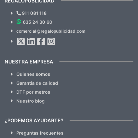
REGALOPUBLICIDAD
¿Quieres ver nuestras últimas
Novedades y Ofertas?
911 081 118
635 24 30 60
SUSCRÍBETE!!
comercial@regalopublicidad.com
Al suscribirte aceptas nuestras
políticas de privacidad
(No
hacemos Spam)
NUESTRA EMPRESA
Quienes somos
Garantia de calidad
DTF por metros
Nuestro blog
¿PODEMOS AYUDARTE?
Preguntas frecuentes