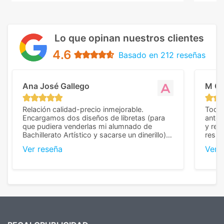
Lo que opinan nuestros clientes
4.6
Basado en 212 reseñas
Ana José Gallego
M C
Relación calidad-precio inmejorable.
Todo 
Encargamos dos diseños de libretas (para
anter
que pudiera venderlas mi alumnado de
y rep
Bachillerato Artístico y sacarse un dinerillo) y
resul
nos dieron el mejor presupuesto con
perso
Ver reseña
Ver 
diferencia, con libretas de muy buena calidad
cuand
y muy bien terminadas con la estampación
compl
en los colores pedidos. La atención al
pusie
cliente, inmejorable, respondiendo a cada
para 
duda que teníamos en el proceso. Nos
como
mandaron las miniaturas para
repet
previsualizarlas (las adjunto) y llegaron tal
todo!
cual, sin el menor problema. Totalmente
recomendables.