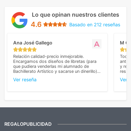
Lo que opinan nuestros clientes
4.6
Basado en 212 reseñas
Ana José Gallego
M C
Relación calidad-precio inmejorable.
Todo 
Encargamos dos diseños de libretas (para
anter
que pudiera venderlas mi alumnado de
y rep
Bachillerato Artístico y sacarse un dinerillo) y
resul
nos dieron el mejor presupuesto con
perso
Ver reseña
Ver 
diferencia, con libretas de muy buena calidad
cuand
y muy bien terminadas con la estampación
compl
en los colores pedidos. La atención al
pusie
cliente, inmejorable, respondiendo a cada
para 
duda que teníamos en el proceso. Nos
como
mandaron las miniaturas para
repet
previsualizarlas (las adjunto) y llegaron tal
todo!
cual, sin el menor problema. Totalmente
recomendables.
REGALOPUBLICIDAD
¿Quieres ver nuestras últimas