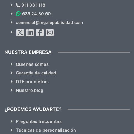
Novedades y Ofertas?
911 081 118
635 24 30 60
SUSCRÍBETE!!
comercial@regalopublicidad.com
Al suscribirte aceptas nuestras
políticas de privacidad
(No
hacemos Spam)
NUESTRA EMPRESA
Quienes somos
Garantia de calidad
DTF por metros
Nuestro blog
¿PODEMOS AYUDARTE?
Preguntas frecuentes
Técnicas de personalización