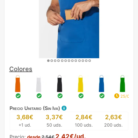
Colores
25/08
Precio Unitario (Sin Iva)
3,68€
3,37€
2,84€
2,63€
+1 ud.
50 uds.
100 uds.
200 uds.
2,42€/ud.
Precio:
desde
2,54€