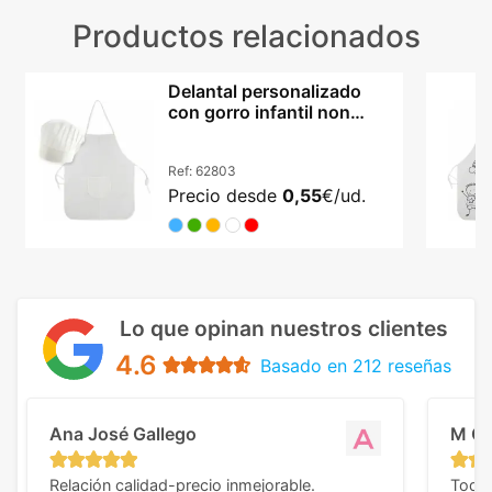
Productos relacionados
Delantal personalizado
con gorro infantil non
woven ajustable
Ref:
62803
Precio desde
0,55
€/ud.
Lo que opinan nuestros clientes
4.6
Basado en 212 reseñas
Ana José Gallego
M C
Relación calidad-precio inmejorable.
Todo 