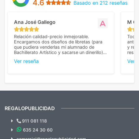
4.6
Basado en 212 reseñas
Ana José Gallego
M C
Relación calidad-precio inmejorable.
Todo 
Encargamos dos diseños de libretas (para
anter
que pudiera venderlas mi alumnado de
y rep
Bachillerato Artístico y sacarse un dinerillo) y
resul
nos dieron el mejor presupuesto con
perso
Ver reseña
Ver 
diferencia, con libretas de muy buena calidad
cuand
y muy bien terminadas con la estampación
compl
en los colores pedidos. La atención al
pusie
cliente, inmejorable, respondiendo a cada
para 
duda que teníamos en el proceso. Nos
como
mandaron las miniaturas para
repet
previsualizarlas (las adjunto) y llegaron tal
todo!
cual, sin el menor problema. Totalmente
recomendables.
REGALOPUBLICIDAD
¿Quieres ver nuestras últimas
Novedades y Ofertas?
911 081 118
635 24 30 60
Suscríbete!!
comercial@regalopublicidad.com