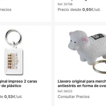
Ref:
30798
Precios
Precio desde
0,65
€/ud.
ginal impreso 2 caras
Llavero original para merc
 de plástico
antiestrés en forma de ove
Ref:
56023
sde
0,53
€/ud.
Consultar Precios