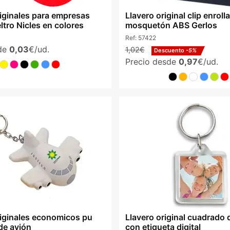
riginales para empresas
Llavero original clip enroll
ltro Nicles en colores
mosquetón ABS Gerlos
Ref:
57422
sde
0,03
€/ud.
1,02€
Descuento
-5%
Precio desde
0,97
€/ud.
riginales economicos pu
Llavero original cuadrado 
de avión
con etiqueta digital