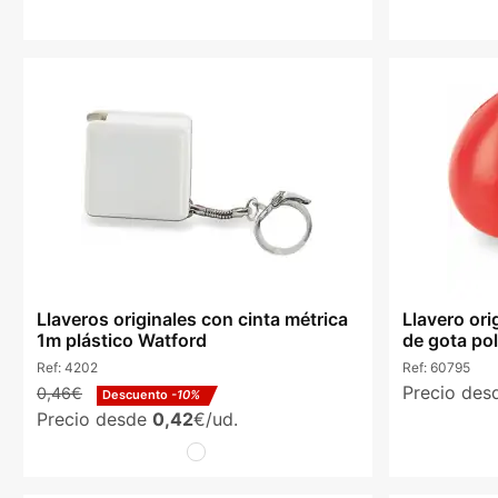
Llaveros originales con cinta métrica
Llavero ori
1m plástico Watford
de gota po
Ref:
4202
Ref:
60795
Precio de
0,46€
Descuento
-10%
Precio desde
0,42
€/ud.