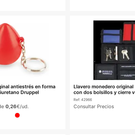
ginal antiestrés en forma
Llavero monedero original 
liuretano Druppel
con dos bolsillos y cierre v
Ref:
42966
sde
0,26
€/ud.
Consultar Precios