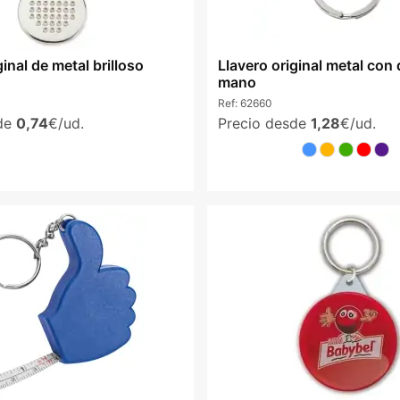
ginal de metal brilloso
Llavero original metal con
mano
Ref:
62660
sde
0,74
€/ud.
Precio desde
1,28
€/ud.