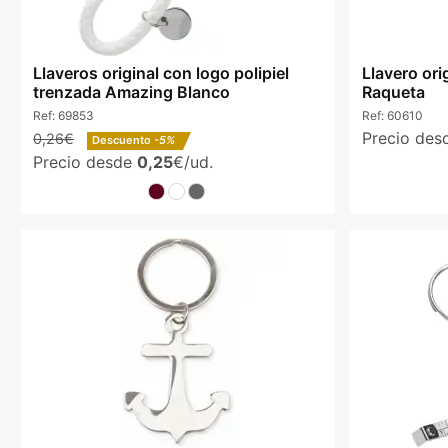
Llaveros original con logo polipiel
Llavero ori
trenzada Amazing Blanco
Raqueta
Ref:
69853
Ref:
60610
Precio de
0,26€
Descuento
-5%
Precio desde
0,25
€/ud.