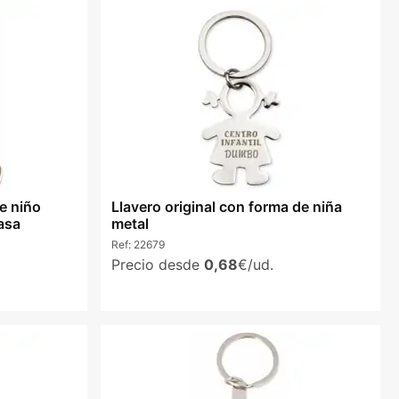
de niño
Llavero original con forma de niña
asa
metal
Ref:
22679
Precio desde
0,68
€/ud.