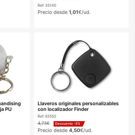
Ref:
35140
Precio desde
1,01
€/ud.
handising
Llaveros originales personalizables
ja PU
con localizador Finder
Ref:
63552
4,73€
Descuento
-5%
Precio desde
4,50
€/ud.