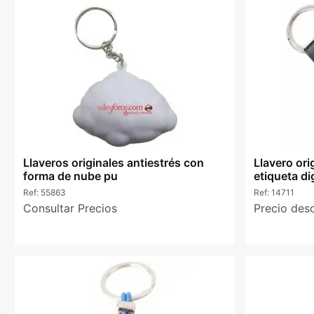
Llaveros originales antiestrés con
Llavero ori
forma de nube pu
etiqueta di
Ref:
55863
Ref:
14711
Consultar Precios
Precio de