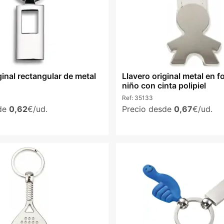
ginal rectangular de metal
Llavero original metal en 
niño con cinta polipiel
Ref:
35133
sde
0,62
€/ud.
Precio desde
0,67
€/ud.