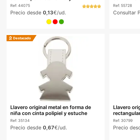
Ref:
44075
Ref:
55728
Precio desde
0,13
€/ud.
Consultar 
Destacado
Llavero original metal en forma de
Llavero ori
niña con cinta polipiel y estuche
rectangular
Ref:
35134
Ref:
30799
Precio desde
0,67
€/ud.
Precio de