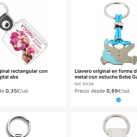
ginal rectangular con
Llavero original en forma 
gital abs
metal con estuche Bebe G
Ref:
35138
sde
0,35
€/ud.
Precio desde
0,89
€/ud.