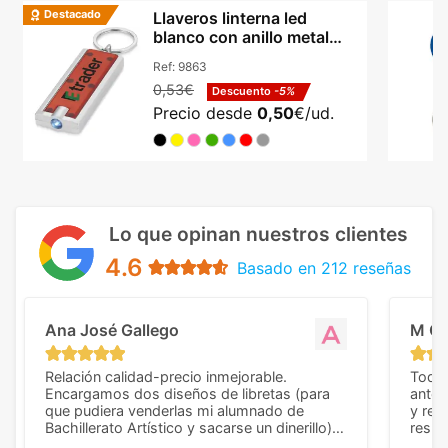
Destacado
Llaveros linterna led
blanco con anillo metal
dividido abs Castor
Ref:
9863
0,53€
Descuento
-5%
Precio desde
0,50
€/ud.
Lo que opinan nuestros clientes
4.6
Basado en 212 reseñas
Ana José Gallego
M C
Relación calidad-precio inmejorable.
Todo 
Encargamos dos diseños de libretas (para
anter
que pudiera venderlas mi alumnado de
y rep
Bachillerato Artístico y sacarse un dinerillo) y
resul
nos dieron el mejor presupuesto con
perso