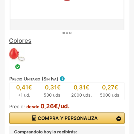
Colores
Precio Unitario (Sin Iva)
0,41€
0,31€
0,31€
0,27€
+1 ud.
500 uds.
2000 uds.
5000 uds.
0,26€/ud.
Precio:
desde
COMPRA Y PERSONALIZA
Comprandolo hoy lo recibirás: