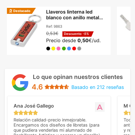
Destacado
Llaveros linterna led
blanco con anillo metal
dividido abs Castor
Ref:
9863
0,53€
Descuento
-5%
Precio desde
0,50
€/ud.
Lo que opinan nuestros clientes
4.6
Basado en 212 reseñas
Ana José Gallego
M C
Relación calidad-precio inmejorable.
Todo 
Encargamos dos diseños de libretas (para
anter
que pudiera venderlas mi alumnado de
y rep