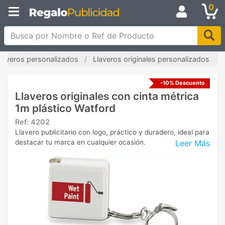
0
Busca por Nombre o Ref de Producto
laveros personalizados
Llaveros originales personalizados
-10% Descuento
Llaveros originales con cinta métrica
1m plástico Watford
Ref:
4202
Llavero publicitario con logo, práctico y duradero, ideal para
Leer Más
destacar tu marca en cualquier ocasión.