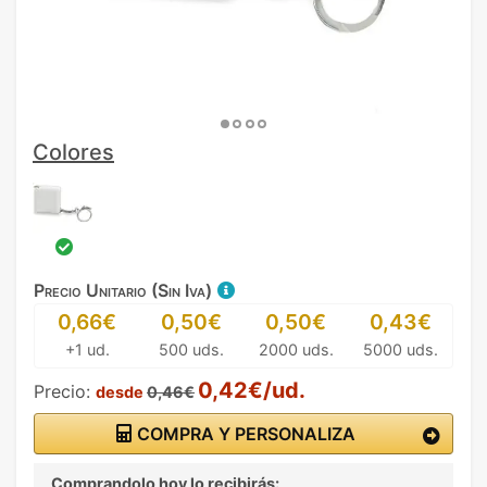
Colores
Precio Unitario (Sin Iva)
0,66€
0,50€
0,50€
0,43€
+1 ud.
500 uds.
2000 uds.
5000 uds.
0,42€/ud.
Precio:
desde
0,46€
COMPRA Y PERSONALIZA
Comprandolo hoy lo recibirás: