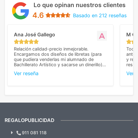
Lo que opinan nuestros clientes
4.6
Basado en 212 reseñas
Ana José Gallego
M C
Relación calidad-precio inmejorable.
Todo 
Encargamos dos diseños de libretas (para
anter
que pudiera venderlas mi alumnado de
y rep
Bachillerato Artístico y sacarse un dinerillo) y
resul
nos dieron el mejor presupuesto con
perso
Ver reseña
Ver 
diferencia, con libretas de muy buena calidad
cuand
y muy bien terminadas con la estampación
compl
en los colores pedidos. La atención al
pusie
cliente, inmejorable, respondiendo a cada
para 
duda que teníamos en el proceso. Nos
como
mandaron las miniaturas para
repet
previsualizarlas (las adjunto) y llegaron tal
todo!
cual, sin el menor problema. Totalmente
recomendables.
REGALOPUBLICIDAD
¿Quieres ver nuestras últimas
Novedades y Ofertas?
911 081 118