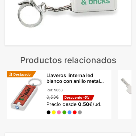
Productos relacionados
Destacado
Llaveros linterna led
blanco con anillo metal
dividido abs Castor
Ref:
9863
0,53€
Descuento
-5%
Precio desde
0,50
€/ud.