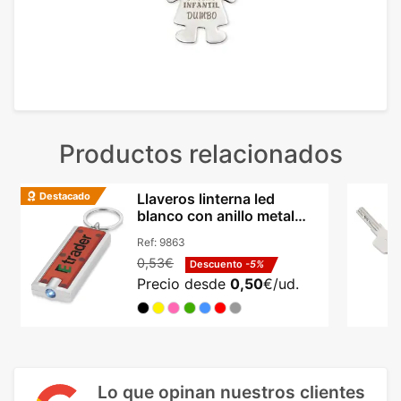
Productos relacionados
Destacado
Llaveros linterna led
blanco con anillo metal
dividido abs Castor
Ref:
9863
0,53€
Descuento
-5%
Precio desde
0,50
€/ud.
Lo que opinan nuestros clientes