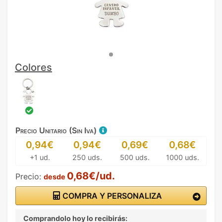
Colores
Precio Unitario (Sin Iva)
0,94€
0,94€
0,69€
0,68€
+1 ud.
250 uds.
500 uds.
1000 uds.
0,68€/ud.
Precio:
desde
COMPRA Y PERSONALIZA
Comprandolo hoy lo recibirás: