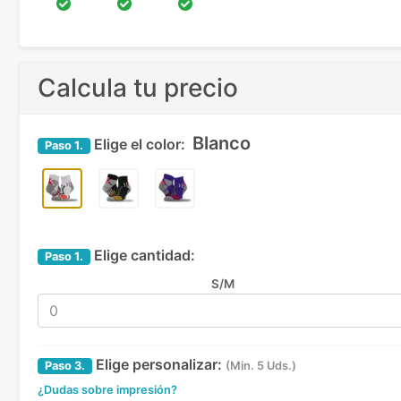
Calcula tu precio
Blanco
Elige el color:
Paso
1.
Elige cantidad:
Paso
1.
S/M
Elige personalizar:
Paso
3.
(Min. 5 Uds.)
¿Dudas sobre impresión?