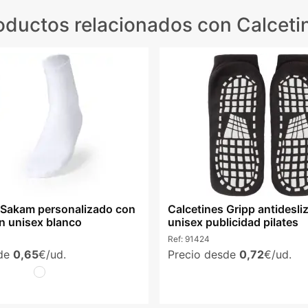
oductos relacionados
con Calceti
 Sakam personalizado con
Calcetines Gripp antidesli
n unisex blanco
unisex publicidad pilates
Ref:
91424
sde
0,65
€/ud.
Precio desde
0,72
€/ud.