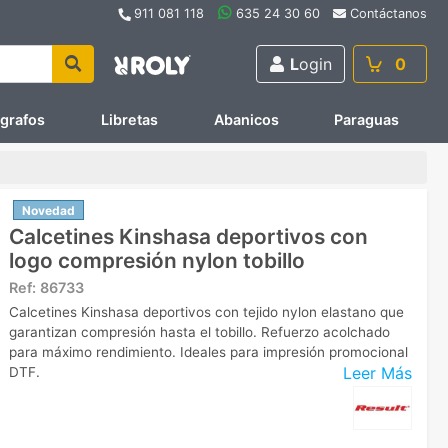
911 081 118
635 24 30 60
Contáctanos
L
ogin
0
ígrafos
Libretas
Abanicos
Paraguas
Novedad
Calcetines Kinshasa deportivos con
logo compresión nylon tobillo
Ref:
86733
Calcetines Kinshasa deportivos con tejido nylon elastano que
garantizan compresión hasta el tobillo. Refuerzo acolchado
para máximo rendimiento. Ideales para impresión promocional
Leer Más
DTF.