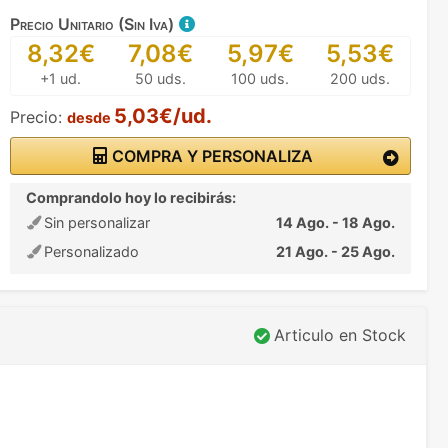
Precio Unitario (Sin Iva)
8,32€
7,08€
5,97€
5,53€
+1 ud.
50 uds.
100 uds.
200 uds.
5,03€/ud.
Precio:
desde
COMPRA Y PERSONALIZA
Comprandolo hoy lo recibirás:
Sin personalizar
14 Ago. - 18 Ago.
Personalizado
21 Ago. - 25 Ago.
Articulo en Stock