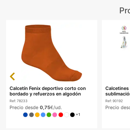
Pr
Previous
Calcetín Fenix deportivo corto con
Calcetines
bordado y refuerzos en algodón
sublimació
Ref:
78233
Ref:
90192
Precio desde
0,75
€/ud.
Precio de
+1