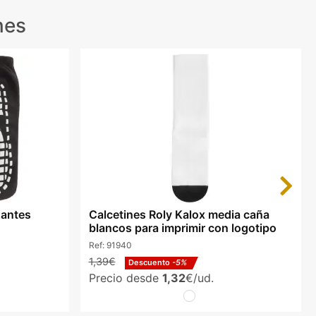
nes
Next
zantes
Calcetines Roly Kalox media caña
blancos para imprimir con logotipo
Ref:
91940
1,39€
Descuento
-5%
Precio desde
1,32
€/ud.