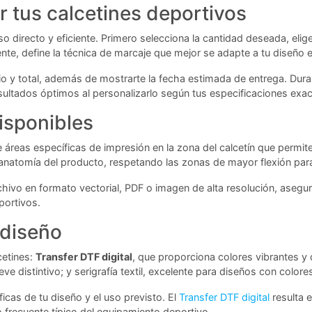
r tus calcetines deportivos
o directo y eficiente. Primero selecciona la cantidad deseada, elig
ente, define la técnica de marcaje que mejor se adapte a tu diseño e
ario y total, además de mostrarte la fecha estimada de entrega. Dur
esultados óptimos al personalizarlo según tus especificaciones exac
isponibles
áreas específicas de impresión en la zona del calcetín que permit
anatomía del producto, respetando las zonas de mayor flexión par
hivo en formato vectorial, PDF o imagen de alta resolución, asegura
portivos.
 diseño
cetines:
Transfer DTF digital
, que proporciona colores vibrantes y
ve distintivo; y serigrafía textil, excelente para diseños con colore
cas de tu diseño y el uso previsto. El
Transfer DTF digital
resulta e
 frecuente típico del equipamiento deportivo.