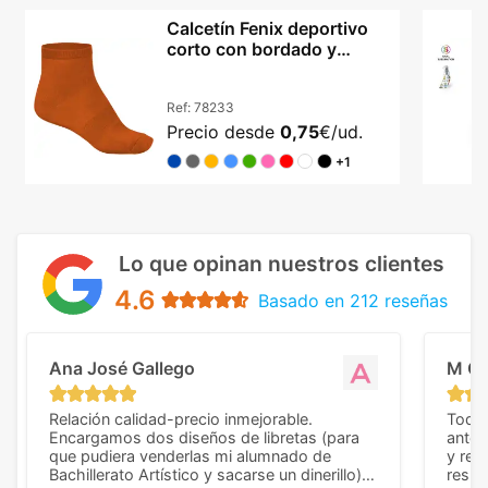
Calcetín Fenix deportivo
corto con bordado y
refuerzos en algodón
Ref:
78233
Precio desde
0,75
€/ud.
+1
Lo que opinan nuestros clientes
4.6
Basado en 212 reseñas
Ana José Gallego
M C
Relación calidad-precio inmejorable.
Todo 
Encargamos dos diseños de libretas (para
anter
que pudiera venderlas mi alumnado de
y rep
Bachillerato Artístico y sacarse un dinerillo) y
resul