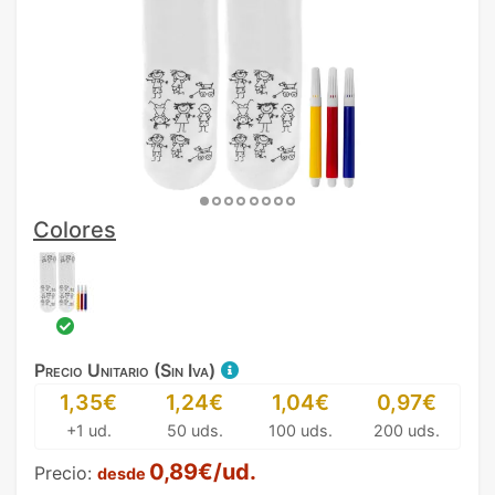
Colores
Precio Unitario (Sin Iva)
1,35€
1,24€
1,04€
0,97€
+1 ud.
50 uds.
100 uds.
200 uds.
0,89€/ud.
Precio:
desde