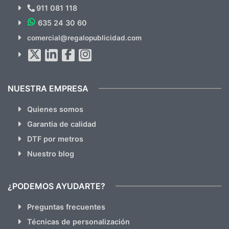
Novedades y Ofertas?
911 081 118
635 24 30 60
SUSCRÍBETE!!
comercial@regalopublicidad.com
Al suscribirte aceptas nuestras
políticas de privacidad
(No
hacemos Spam)
NUESTRA EMPRESA
Quienes somos
Garantia de calidad
DTF por metros
Nuestro blog
¿PODEMOS AYUDARTE?
Preguntas frecuentes
Técnicas de personalización