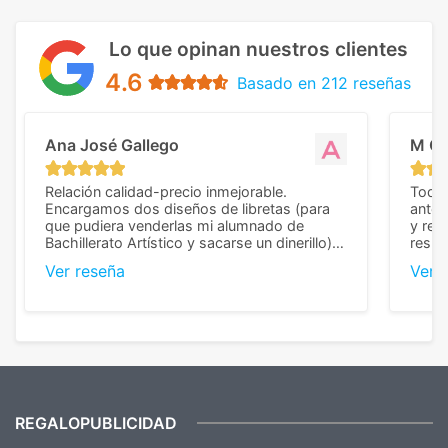
Lo que opinan nuestros clientes
4.6
Basado en 212 reseñas
Ana José Gallego
M C
Relación calidad-precio inmejorable.
Todo 
Encargamos dos diseños de libretas (para
anter
que pudiera venderlas mi alumnado de
y rep
Bachillerato Artístico y sacarse un dinerillo) y
resul
nos dieron el mejor presupuesto con
perso
Ver reseña
Ver 
diferencia, con libretas de muy buena calidad
cuand
y muy bien terminadas con la estampación
compl
en los colores pedidos. La atención al
pusie
cliente, inmejorable, respondiendo a cada
para 
duda que teníamos en el proceso. Nos
como
mandaron las miniaturas para
repet
previsualizarlas (las adjunto) y llegaron tal
todo!
cual, sin el menor problema. Totalmente
recomendables.
REGALOPUBLICIDAD
¿Quieres ver nuestras últimas