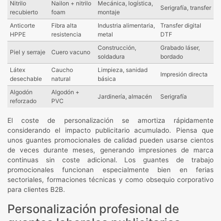
Nitrilo
Nailon + nitrilo
Mecánica, logística,
Serigrafía, transfer
recubierto
foam
montaje
Anticorte
Fibra alta
Industria alimentaria,
Transfer digital
HPPE
resistencia
metal
DTF
Construcción,
Grabado láser,
Piel y serraje
Cuero vacuno
soldadura
bordado
Látex
Caucho
Limpieza, sanidad
Impresión directa
desechable
natural
básica
Algodón
Algodón +
Jardinería, almacén
Serigrafía
reforzado
PVC
El coste de personalización se amortiza rápidamente
considerando el impacto publicitario acumulado. Piensa que
unos guantes promocionales de calidad pueden usarse cientos
de veces durante meses, generando impresiones de marca
continuas sin coste adicional. Los guantes de trabajo
promocionales funcionan especialmente bien en ferias
sectoriales, formaciones técnicas y como obsequio corporativo
para clientes B2B.
Personalización profesional de