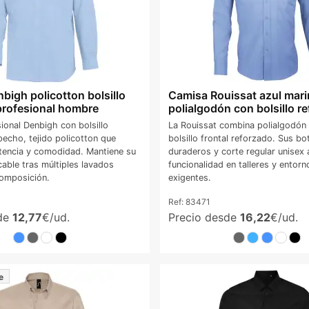
bigh policotton bolsillo
Camisa Rouissat azul mar
profesional hombre
polialgodón con bolsillo r
ional Denbigh con bolsillo
La Rouissat combina polialgodón 
pecho, tejido policotton que
bolsillo frontal reforzado. Sus b
tencia y comodidad. Mantiene su
duraderos y corte regular unisex
able tras múltiples lavados
funcionalidad en talleres y entorn
composición.
exigentes.
Ref:
83471
sde
12,77
€/ud.
Precio desde
16,22
€/ud.
e