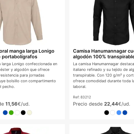
oral manga larga Lonigo
Camisa Hanumannagar cuel
o portabolígrafos
algodón 100% transpirabl
larga Lonigo confeccionada en
La camisa Hanumannagar destaca 
iéster y algodón que ofrece
italiano refinado y su tejido de 
esistencia para jornadas
transpirable. Con 120 g/m² y cort
luye bolsillo con compartimento
ofrece comodidad durante toda l
el pecho.
laboral.
Ref:
83212
sde
11,56
€/ud.
Precio desde
22,44
€/ud.