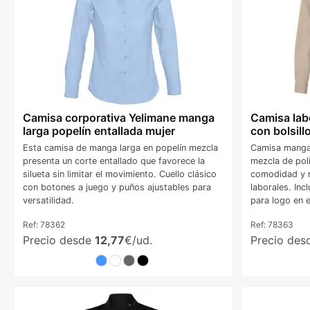
Camisa corporativa Yelimane manga
Camisa lab
larga popelín entallada mujer
con bolsill
Esta camisa de manga larga en popelín mezcla
Camisa manga 
presenta un corte entallado que favorece la
mezcla de pol
silueta sin limitar el movimiento. Cuello clásico
comodidad y r
con botones a juego y puños ajustables para
laborales. Inc
versatilidad.
para logo en 
Ref:
78362
Ref:
78363
Precio desde
12,77
€/ud.
Precio de