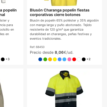
a popelín
Blusón Charanga popelín fiestas
nal
corporativas cierre botones
éster y
Blusón de popelín 65% poliéster y 35% algodón
ncia para
con manga larga y puño abotonado. Tejido
olsillo en
resistente de 120 g/m² que garantiza
les en
durabilidad en charangas, peñas festivas y
eventos tradicionales.
Ref:
68450
Precio desde
8,06
€/ud.
+3
+2