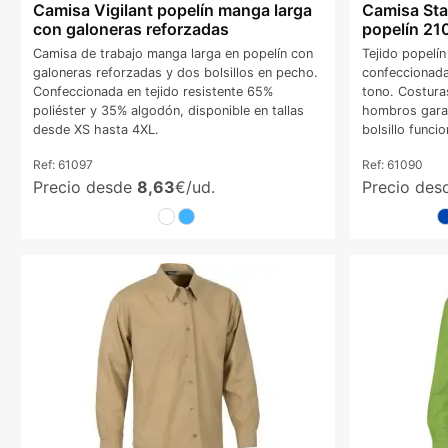
Camisa Vigilant popelín manga larga
Camisa Sta
con galoneras reforzadas
popelín 210
Camisa de trabajo manga larga en popelín con
Tejido popelín
galoneras reforzadas y dos bolsillos en pecho.
confeccionada
Confeccionada en tejido resistente 65%
tono. Costuras
poliéster y 35% algodón, disponible en tallas
hombros garan
desde XS hasta 4XL.
bolsillo funci
Ref:
61097
Ref:
61090
Precio desde
8,63
€/ud.
Precio de