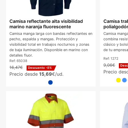
Camisa reflectante alta visibilidad
Camisa tra
marino naranja fluorescente
polialgodó
Camisa manga larga con bandas reflectantes en
Camisa manga 
pecho, espalda y mangas. Protección y
combina resist
visibilidad total en trabajos nocturnos y zonas
clásico y bols
de baja iluminación. Disponible en marino con
de tu empresa
detalles fluor.
Ref:
1272
Ref:
65038
9,06€
Des
16,47€
Descuento
-5%
Precio de
Precio desde
15,69
€/ud.