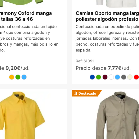
remony Oxford manga
Camisa Oporto manga larg
 tallas 36 a 46
poliéster algodón profesio
ional confeccionada en tejido
Confeccionada en popelín de poli
/m² que combina algodón y
algodón, ofrece ligereza y resiste
luye costuras reforzadas en
jornadas laborales intensas. Con b
mbros y mangas, más bolsillo en
pecho, costuras reforzadas y fuel
do.
espalda.
Ref:
61091
sde
9,20
€/ud.
Precio desde
7,77
€/ud.
Destacado