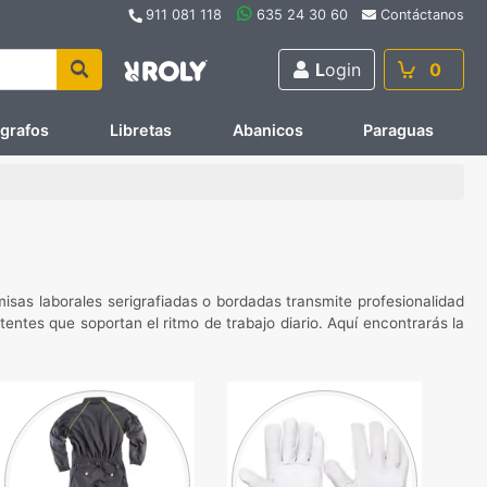
911 081 118
635 24 30 60
Contáctanos
L
ogin
0
ígrafos
Libretas
Abanicos
Paraguas
isas laborales serigrafiadas o bordadas transmite profesionalidad
entes que soportan el ritmo de trabajo diario. Aquí encontrarás la