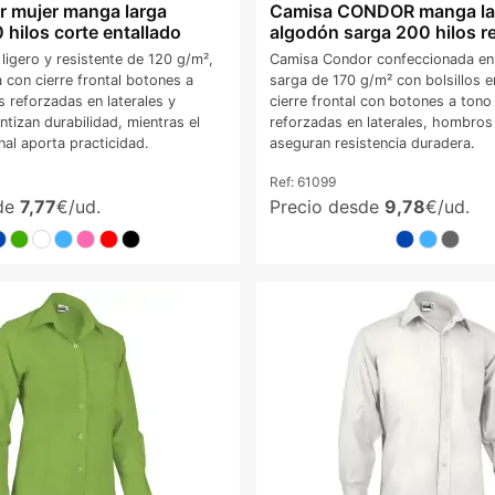
r mujer manga larga
Camisa CONDOR manga la
 hilos corte entallado
algodón sarga 200 hilos r
 ligero y resistente de 120 g/m²,
Camisa Condor confeccionada en
 con cierre frontal botones a
sarga de 170 g/m² con bolsillos e
 reforzadas en laterales y
cierre frontal con botones a tono
tizan durabilidad, mientras el
reforzadas en laterales, hombro
onal aporta practicidad.
aseguran resistencia duradera.
Ref:
61099
sde
7,77
€/ud.
Precio desde
9,78
€/ud.