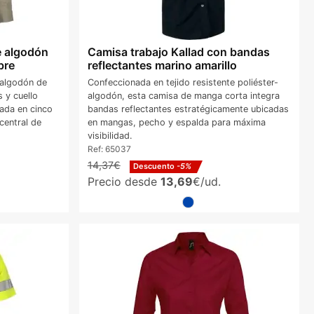
e algodón
Camisa trabajo Kallad con bandas
bre
reflectantes marino amarillo
 algodón de
Confeccionada en tejido resistente poliéster-
 y cuello
algodón, esta camisa de manga corta integra
ada en cinco
bandas reflectantes estratégicamente ubicadas
central de
en mangas, pecho y espalda para máxima
visibilidad.
Ref:
65037
14,37€
Descuento
-5%
Precio desde
13,69
€/ud.