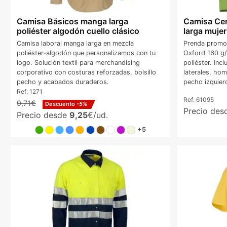
Camisa Básicos manga larga
Camisa Ce
poliéster algodón cuello clásico
larga mujer
Camisa laboral manga larga en mezcla
Prenda promoc
poliéster-algodón que personalizamos con tu
Oxford 160 g
logo. Solución textil para merchandising
poliéster. Inc
corporativo con costuras reforzadas, bolsillo
laterales, ho
pecho y acabados duraderos.
pecho izquier
Ref:
1271
Ref:
61095
9,71€
Descuento
-5%
Precio de
Precio desde
9,25
€/ud.
+5