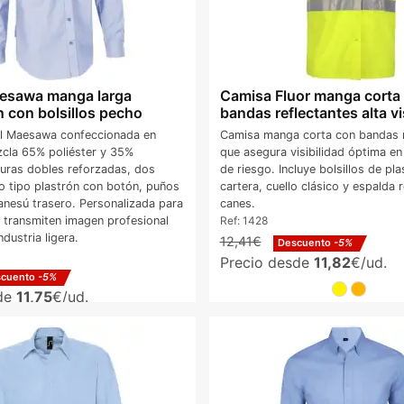
esawa manga larga
Camisa Fluor manga corta
n con bolsillos pecho
bandas reflectantes alta vi
al Maesawa confeccionada en
Camisa manga corta con bandas r
zcla 65% poliéster y 35%
que asegura visibilidad óptima en
uras dobles reforzadas, dos
de riesgo. Incluye bolsillos de pl
ho tipo plastrón con botón, puños
cartera, cuello clásico y espalda
canesú trasero. Personalizada para
canes.
 transmiten imagen profesional
Ref:
1428
ndustria ligera.
12,41€
Descuento
-5%
Precio desde
11,82
€/ud.
scuento
-5%
sde
11,75
€/ud.