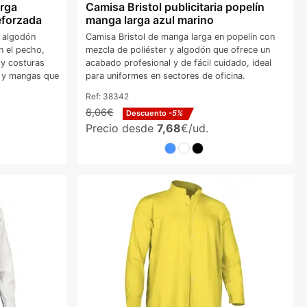
rga
Camisa Bristol publicitaria popelín
eforzada
manga larga azul marino
 algodón
Camisa Bristol de manga larga en popelín con
n el pecho,
mezcla de poliéster y algodón que ofrece un
 y costuras
acabado profesional y de fácil cuidado, ideal
s y mangas que
para uniformes en sectores de oficina.
Ref:
38342
8,06€
Descuento
-5%
Precio desde
7,68
€/ud.