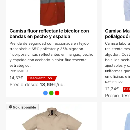
Camisa fluor reflectante bicolor con
Camisa Ma
bandas en pecho y espalda
polialgodó
Prenda de seguridad confeccionada en tejido
Camisa labor
transpirable 65% poliéster y 35% algodón.
resistente me
Incorpora cintas reflectantes en mangas, pecho
algodón. Cost
y espalda con acabado bicolor fluorescente
bolsillos pec
estratégico.
ajustables y 
Ref:
65039
uniformes que
en oficinas e i
14,37€
Descuento
-5%
Ref:
65027
Precio desde
13,69
€/ud.
12,34€
De
Precio de
No disponible