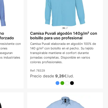
ino
Camisa Puvali algodón 140g/m² con
eforzado
bolsillo para uso profesional
resistente con
Camisa Puvali elaborada en algodón 100% de
otones
140 g/m² con bolsillo en el pecho. Su tejido
 aseguran
transpirable mantiene el confort durante
os industriales
jornadas completas. Disponible en varios
colores profesionales.
Ref:
78329
Precio desde
9,26
€/ud.