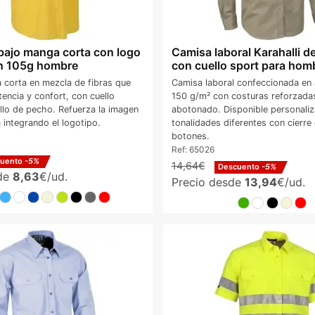
bajo manga corta con logo
Camisa laboral Karahalli d
n 105g hombre
con cuello sport para hom
corta en mezcla de fibras que
Camisa laboral confeccionada en
encia y confort, con cuello
150 g/m² con costuras reforzadas
illo de pecho. Refuerza la imagen
abotonado. Disponible personaliz
 integrando el logotipo.
tonalidades diferentes con cierre 
botones.
Ref:
65026
cuento
-5%
14,64€
Descuento
-5%
sde
8,63
€/ud.
Precio desde
13,94
€/ud.