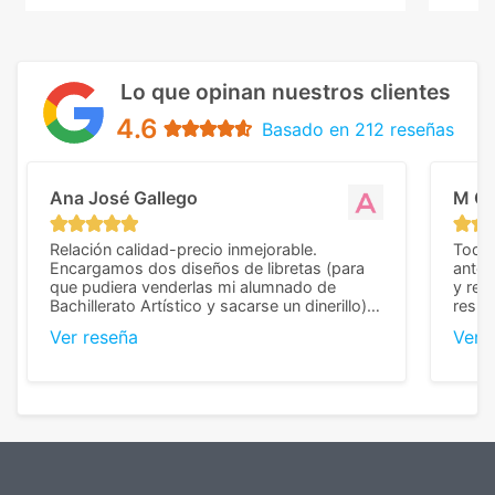
Lo que opinan nuestros clientes
4.6
Basado en 212 reseñas
Ana José Gallego
M C
Relación calidad-precio inmejorable.
Todo 
Encargamos dos diseños de libretas (para
anter
que pudiera venderlas mi alumnado de
y rep
Bachillerato Artístico y sacarse un dinerillo) y
resul
nos dieron el mejor presupuesto con
perso
Ver reseña
Ver 
diferencia, con libretas de muy buena calidad
cuand
y muy bien terminadas con la estampación
compl
en los colores pedidos. La atención al
pusie
cliente, inmejorable, respondiendo a cada
para 
duda que teníamos en el proceso. Nos
como
mandaron las miniaturas para
repet
previsualizarlas (las adjunto) y llegaron tal
todo!
cual, sin el menor problema. Totalmente
recomendables.