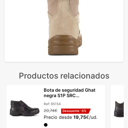
Productos relacionados
Bota de seguridad Ghat
negra S1P SRC
promocionales con
Ref:
65154
puntera acero
20,74€
Descuento
-5%
Precio desde
19,75
€/ud.