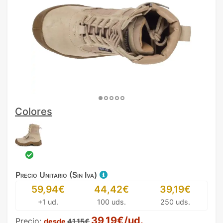
Colores
Precio Unitario (Sin Iva)
59,94€
44,42€
39,19€
+1 ud.
100 uds.
250 uds.
39,19€/ud.
Precio:
desde
41,15€