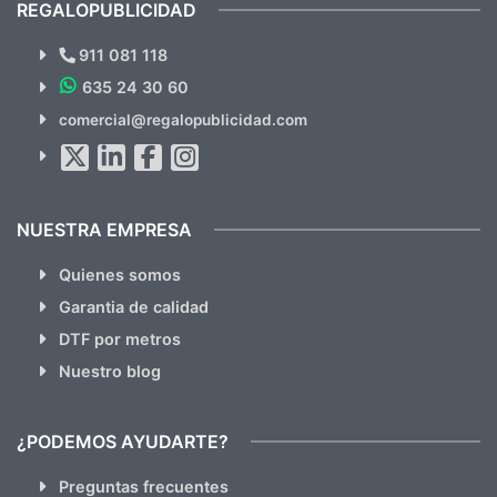
REGALOPUBLICIDAD
¿Quieres ver nuestras últimas
Novedades y Ofertas?
911 081 118
635 24 30 60
SUSCRÍBETE!!
comercial@regalopublicidad.com
Al suscribirte aceptas nuestras
políticas de privacidad
(No
hacemos Spam)
NUESTRA EMPRESA
Quienes somos
Garantia de calidad
DTF por metros
Nuestro blog
¿PODEMOS AYUDARTE?
Preguntas frecuentes