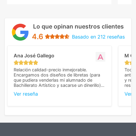
Lo que opinan nuestros clientes
4.6
Basado en 212 reseñas
Ana José Gallego
M C
Relación calidad-precio inmejorable.
Todo 
Encargamos dos diseños de libretas (para
anter
que pudiera venderlas mi alumnado de
y rep
Bachillerato Artístico y sacarse un dinerillo) y
resul
nos dieron el mejor presupuesto con
perso
Ver reseña
Ver 
diferencia, con libretas de muy buena calidad
cuand
y muy bien terminadas con la estampación
compl
en los colores pedidos. La atención al
pusie
cliente, inmejorable, respondiendo a cada
para 
duda que teníamos en el proceso. Nos
como
mandaron las miniaturas para
repet
previsualizarlas (las adjunto) y llegaron tal
todo!
cual, sin el menor problema. Totalmente