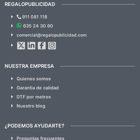
recomendables.
REGALOPUBLICIDAD
¿Quieres ver nuestras últimas
Novedades y Ofertas?
911 081 118
635 24 30 60
SUSCRÍBETE!!
comercial@regalopublicidad.com
Al suscribirte aceptas nuestras
políticas de privacidad
(No
hacemos Spam)
NUESTRA EMPRESA
Quienes somos
Garantia de calidad
DTF por metros
Nuestro blog
¿PODEMOS AYUDARTE?
Preguntas frecuentes