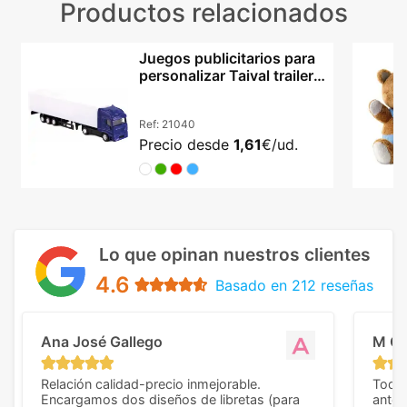
Productos relacionados
Juegos publicitarios para
personalizar Taival trailer
miniatura
Ref:
21040
Precio desde
1,61
€/ud.
Lo que opinan nuestros clientes
4.6
Basado en 212 reseñas
Ana José Gallego
M C
Relación calidad-precio inmejorable.
Todo 
Encargamos dos diseños de libretas (para
anter