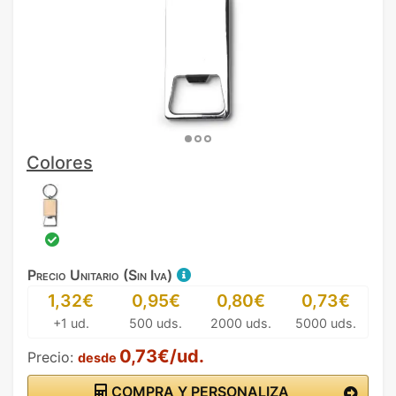
Colores
Precio Unitario (Sin Iva)
1,32€
0,95€
0,80€
0,73€
+1 ud.
500 uds.
2000 uds.
5000 uds.
0,73€/ud.
Precio:
desde
COMPRA Y PERSONALIZA