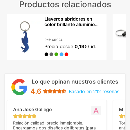
Productos relacionados
Llaveros abridores en
color brillante aluminio
Caballito MAR
Ref:
40924
Precio desde
0,19
€/ud.
Lo que opinan nuestros clientes
4.6
Basado en 212 reseñas
Ana José Gallego
M C
Relación calidad-precio inmejorable.
Todo 
Encargamos dos diseños de libretas (para
anter