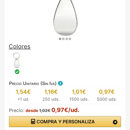
Colores
Precio Unitario (Sin Iva)
1,54€
1,16€
1,01€
0,97€
+1 ud.
250 uds.
1500 uds.
5000 uds.
0,97€/ud.
Precio:
desde
1,02€
COMPRA Y PERSONALIZA