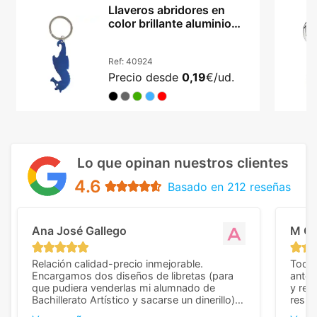
Llaveros abridores en
color brillante aluminio
Caballito MAR
Ref:
40924
Precio desde
0,19
€/ud.
Lo que opinan nuestros clientes
4.6
Basado en 212 reseñas
Ana José Gallego
M C
Relación calidad-precio inmejorable.
Todo 
Encargamos dos diseños de libretas (para
anter
que pudiera venderlas mi alumnado de
y rep
Bachillerato Artístico y sacarse un dinerillo) y
resul
nos dieron el mejor presupuesto con
perso