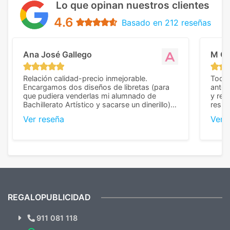
Lo que opinan nuestros clientes
4.6
Basado en 212 reseñas
Ana José Gallego
M C
Relación calidad-precio inmejorable.
Todo 
Encargamos dos diseños de libretas (para
anter
que pudiera venderlas mi alumnado de
y rep
Bachillerato Artístico y sacarse un dinerillo) y
resul
nos dieron el mejor presupuesto con
perso
Ver reseña
Ver 
diferencia, con libretas de muy buena calidad
cuand
y muy bien terminadas con la estampación
compl
en los colores pedidos. La atención al
pusie
cliente, inmejorable, respondiendo a cada
para 
duda que teníamos en el proceso. Nos
como
mandaron las miniaturas para
repet
previsualizarlas (las adjunto) y llegaron tal
todo!
cual, sin el menor problema. Totalmente
recomendables.
REGALOPUBLICIDAD
¿Quieres ver nuestras últimas
Novedades y Ofertas?
911 081 118