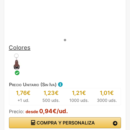
Colores
Precio Unitario (Sin Iva)
1,76€
1,23€
1,21€
1,01€
+1 ud.
500 uds.
1000 uds.
3000 uds.
0,94€/ud.
Precio:
desde
COMPRA Y PERSONALIZA