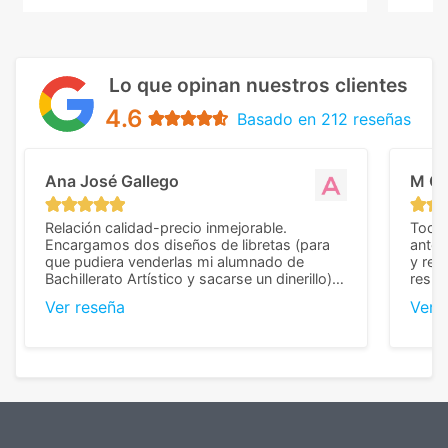
Lo que opinan nuestros clientes
4.6
Basado en 212 reseñas
Ana José Gallego
M C
Relación calidad-precio inmejorable.
Todo 
Encargamos dos diseños de libretas (para
anter
que pudiera venderlas mi alumnado de
y rep
Bachillerato Artístico y sacarse un dinerillo) y
resul
nos dieron el mejor presupuesto con
perso
Ver reseña
Ver 
diferencia, con libretas de muy buena calidad
cuand
y muy bien terminadas con la estampación
compl
en los colores pedidos. La atención al
pusie
cliente, inmejorable, respondiendo a cada
para 
duda que teníamos en el proceso. Nos
como
mandaron las miniaturas para
repet
previsualizarlas (las adjunto) y llegaron tal
todo!
cual, sin el menor problema. Totalmente