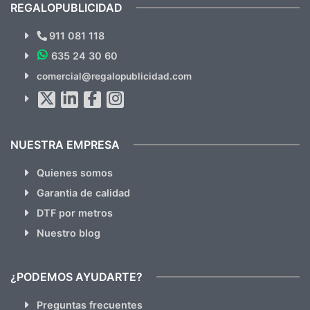
recomendables.
REGALOPUBLICIDAD
¿Quieres ver nuestras últimas
Novedades y Ofertas?
911 081 118
635 24 30 60
SUSCRÍBETE!!
comercial@regalopublicidad.com
Al suscribirte aceptas nuestras
políticas de privacidad
(No
hacemos Spam)
NUESTRA EMPRESA
Quienes somos
Garantia de calidad
DTF por metros
Nuestro blog
¿PODEMOS AYUDARTE?
Preguntas frecuentes