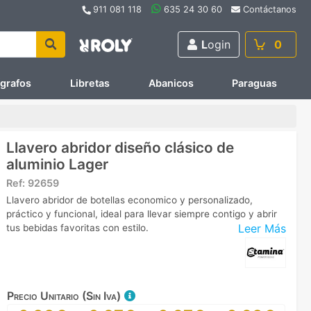
911 081 118
635 24 30 60
Contáctanos
L
ogin
0
ígrafos
Libretas
Abanicos
Paraguas
Llavero abridor diseño clásico de
aluminio Lager
Ref:
92659
Llavero abridor de botellas economico y personalizado,
práctico y funcional, ideal para llevar siempre contigo y abrir
Leer Más
tus bebidas favoritas con estilo.
Precio Unitario (Sin Iva)