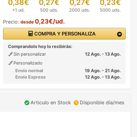
0,38€
0,27€
0,27€
0,23€
+1 ud.
500 uds.
2000 uds.
5000 uds.
0,23€/ud.
Precio:
desde
COMPRA Y PERSONALIZA
Comprandolo hoy lo recibirás:
Sin personalizar
12 Ago. - 13 Ago.
Personalizado
Envío normal
19 Ago. - 21 Ago.
Envío Express
12 Ago. - 13 Ago.
Articulo en Stock
Disponible día/mes