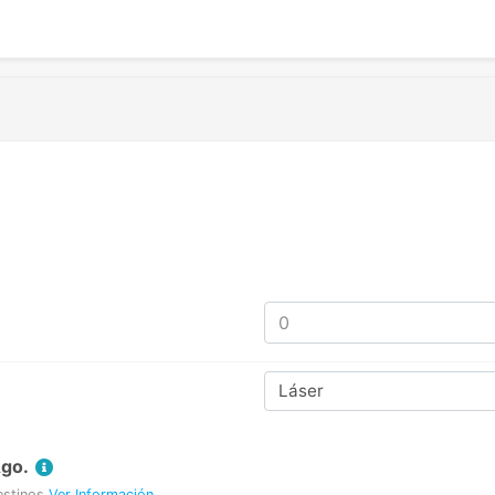
Láser
Ago.
estinos
Ver Información