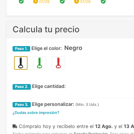
01/09
01/09
Calcula tu precio
Negro
Elige el color:
Paso
1.
Elige cantidad:
Paso
2.
Elige personalizar:
Paso
3.
(Min. 5 Uds.)
¿Dudas sobre impresión?
Cómpralo hoy y recíbelo
entre el
12 Ago.
y el
13 
Fecha estimada para entregas en
España Peninsular
.
Para otros d