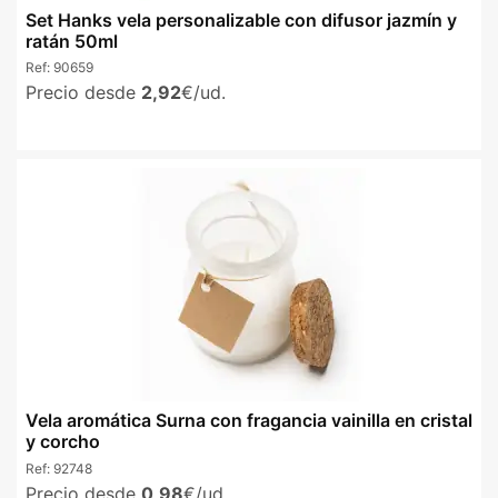
Set Hanks vela personalizable con difusor jazmín y
ratán 50ml
Ref:
90659
Precio desde
2,92
€/ud.
Vela aromática Surna con fragancia vainilla en cristal
y corcho
Ref:
92748
Precio desde
0,98
€/ud.