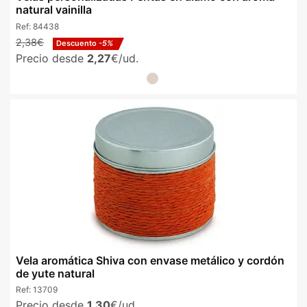
natural vainilla
Ref:
84438
2,38€
Descuento
-5%
Precio desde
2,27
€/ud.
Vela aromática Shiva con envase metálico y cordón
de yute natural
Ref:
13709
Precio desde
1,30
€/ud.