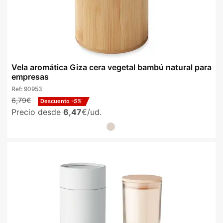
Vela aromática Giza cera vegetal bambú natural para
empresas
Ref:
90953
6,79€
Descuento
-5%
Precio desde
6,47
€/ud.