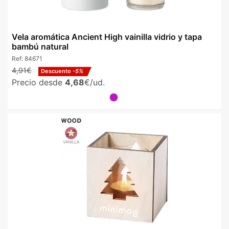
Vela aromática Ancient High vainilla vidrio y tapa
bambú natural
Ref:
84671
4,91€
Descuento
-5%
Precio desde
4,68
€/ud.