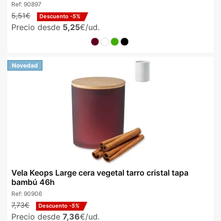
Ref:
90897
5,51€
Descuento
-5%
Precio desde
5,25
€/ud.
Novedad
Vela Keops Large cera vegetal tarro cristal tapa
bambú 46h
Ref:
90906
7,73€
Descuento
-5%
Precio desde
7,36
€/ud.