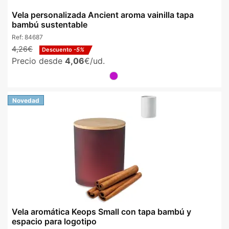
Vela personalizada Ancient aroma vainilla tapa
bambú sustentable
Ref:
84687
4,26€
Descuento
-5%
Precio desde
4,06
€/ud.
Novedad
Vela aromática Keops Small con tapa bambú y
espacio para logotipo