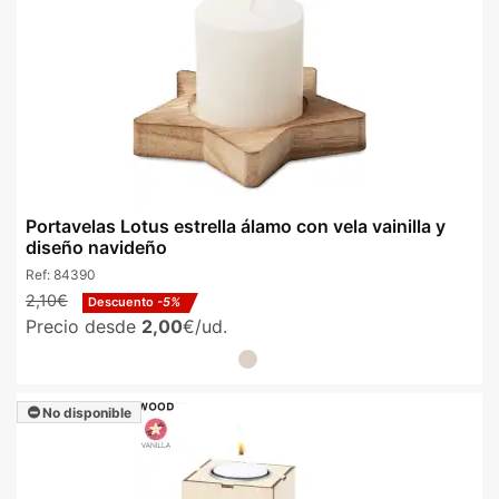
Portavelas Lotus estrella álamo con vela vainilla y
diseño navideño
Ref:
84390
2,10€
Descuento
-5%
Precio desde
2,00
€/ud.
No disponible