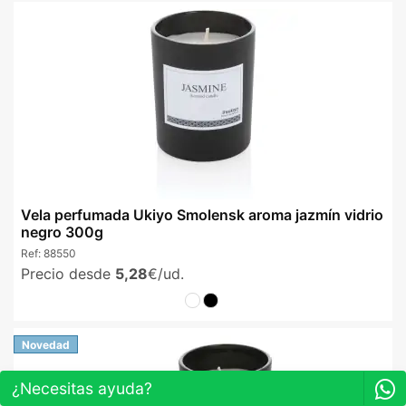
Vela perfumada Ukiyo Smolensk aroma jazmín vidrio
negro 300g
Ref:
88550
Precio desde
5,28
€/ud.
Novedad
¿Necesitas ayuda?