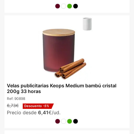
Velas publicitarias Keops Medium bambú cristal
200g 33 horas
Ref:
90898
6,73€
Descuento
-5%
Precio desde
6,41
€/ud.