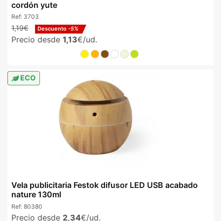
cordón yute
Ref:
3703
1,19€
Descuento
-5%
Precio desde
1,13
€/ud.
ECO
Vela publicitaria Festok difusor LED USB acabado
nature 130ml
Ref:
80380
Precio desde
2,34
€/ud.