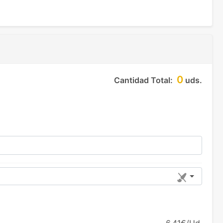
0
Cantidad Total:
uds.