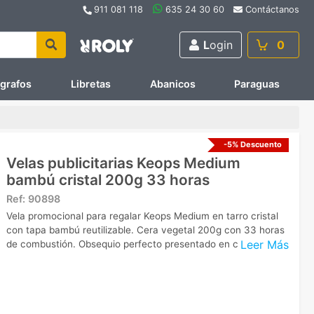
911 081 118
635 24 30 60
Contáctanos
L
ogin
0
ígrafos
Libretas
Abanicos
Paraguas
-5% Descuento
Velas publicitarias Keops Medium
bambú cristal 200g 33 horas
Ref:
90898
Vela promocional para regalar Keops Medium en tarro cristal
con tapa bambú reutilizable. Cera vegetal 200g con 33 horas
Leer Más
de combustión. Obsequio perfecto presentado en caja tubular.