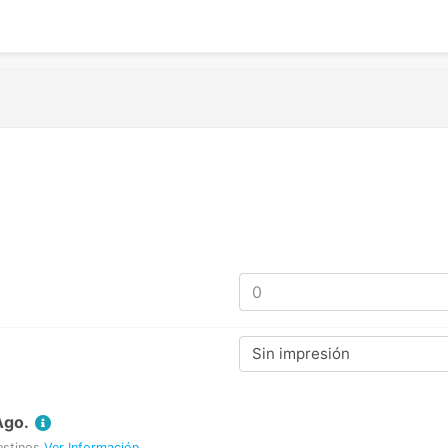
Sin impresión
Ago.
estinos
Ver Información