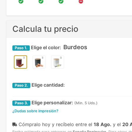
Calcula tu precio
Burdeos
Elige el color:
Paso
1.
Elige cantidad:
Paso
2.
Elige personalizar:
Paso
3.
(Min. 5 Uds.)
¿Dudas sobre impresión?
Cómpralo hoy y recíbelo
entre el
18 Ago.
y el
20 
Fecha estimada para entregas en
España Peninsular
.
Para otros d