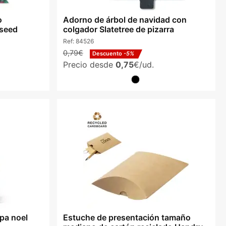
o
Adorno de árbol de navidad con
eseed
colgador Slatetree de pizarra
Ref:
84526
0,79€
Descuento
-5%
Precio desde
0,75
€/ud.
pa noel
Estuche de presentación tamaño