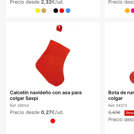
Precio desde
2,32
€/ud.
Precio de
Calcetín navideño con asa para
Bota de na
colgar Saspi
colgar
Ref:
39004
Ref:
34573
Precio desde
0,27
€/ud.
0,43€
Des
Precio de