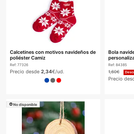
Calcetines con motivos navideños de
Bola navide
poliéster Camiz
personaliz
Ref:
77326
Ref:
84385
Precio desde
2,34
€/ud.
1,60€
Desc
Precio de
No disponible