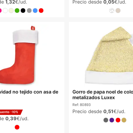
sde
1,32
€/ud.
Precio desde
0,05
€/ud.
vidad no tejido con asa de
Gorro de papa noel de col
metalizados Luxex
Ref:
80893
Precio desde
0,51
€/ud.
cuento
-10%
sde
0,39
€/ud.