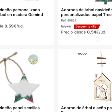
ideño personalizado
Adornos de árbol navideñ
rbol en madera Gemind
personalizados papel Tre
Ref:
90821
sde
0,59
€/ud.
0,57€
Descuento
-5%
Precio desde
0,54
€/ud.
ideño papel semillas
Adorno de árbol diseño pa