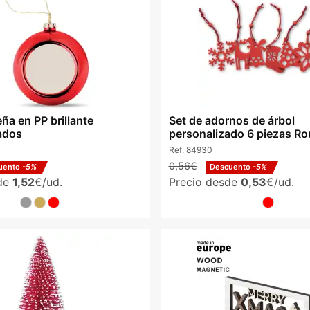
ña en PP brillante
Set de adornos de árbol
ados
personalizado 6 piezas R
Ref:
84930
0,56€
uento
-5%
Descuento
-5%
sde
1,52
€/ud.
Precio desde
0,53
€/ud.