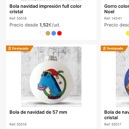
Bola navidad impresión full color
Gorro color
cristal
Noel
Ref:
55518
Ref:
14041
Precio desde
1,52
€/ud.
Precio de
Destacado
Destacado
Bola de navidad de 57 mm
Bola de na
cristal
Ref:
55516
Ref:
55517