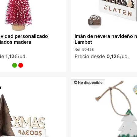
avidad personalizado
Imán de nevera navideño 
riados madera
Lambet
Ref:
90423
sde
1,12
€/ud.
Precio desde
0,12
€/ud.
No disponible