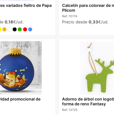
es variados fieltro de Papa
Calcetín para colorear de n
Plicom
Ref:
70174
sde
0,18
€/ud.
Precio desde
0,33
€/ud.
vidad promocional de
Adorno de árbol con logot
forma de reno Fantasy
Ref:
13725