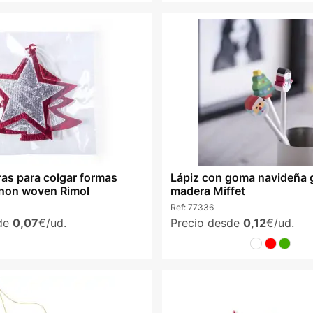
ras para colgar formas
Lápiz con goma navideña 
non woven Rimol
madera Miffet
Ref:
77336
sde
0,07
€/ud.
Precio desde
0,12
€/ud.