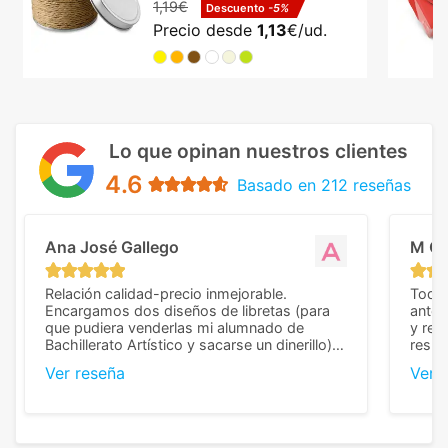
1,19€
Descuento
-5%
Precio desde
1,13
€/ud.
Lo que opinan nuestros clientes
4.6
Basado en 212 reseñas
Ana José Gallego
M C
Relación calidad-precio inmejorable.
Todo 
Encargamos dos diseños de libretas (para
anter
que pudiera venderlas mi alumnado de
y rep
Bachillerato Artístico y sacarse un dinerillo) y
resul
nos dieron el mejor presupuesto con
perso
Ver reseña
Ver 
diferencia, con libretas de muy buena calidad
cuand
y muy bien terminadas con la estampación
compl
en los colores pedidos. La atención al
pusie
cliente, inmejorable, respondiendo a cada
para 
duda que teníamos en el proceso. Nos
como