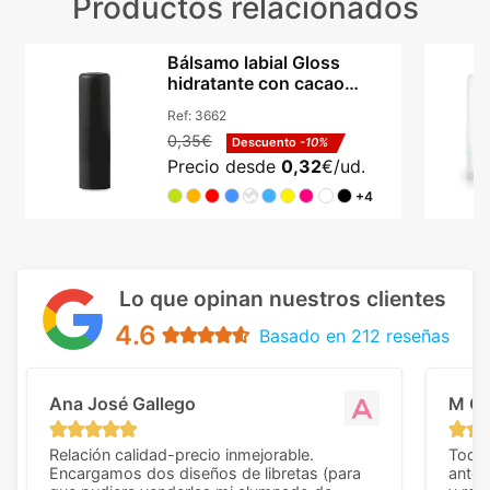
Productos relacionados
Bálsamo labial Gloss
hidratante con cacao
natural y SPF10
Ref:
3662
0,35€
Descuento
-10%
Precio desde
0,32
€/ud.
+4
Lo que opinan nuestros clientes
4.6
Basado en 212 reseñas
Ana José Gallego
M C
Relación calidad-precio inmejorable.
Todo 
Encargamos dos diseños de libretas (para
anter