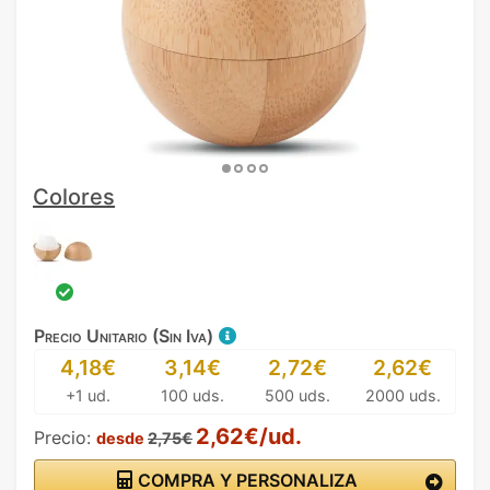
Colores
Precio Unitario (Sin Iva)
4,18€
3,14€
2,72€
2,62€
+1 ud.
100 uds.
500 uds.
2000 uds.
2,62€/ud.
Precio:
desde
2,75€
COMPRA Y PERSONALIZA