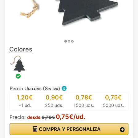
Colores
Precio Unitario (Sin Iva)
1,20€
0,90€
0,78€
0,75€
+1 ud.
250 uds.
1500 uds.
5000 uds.
0,75€/ud.
Precio:
desde
0,79€
COMPRA Y PERSONALIZA