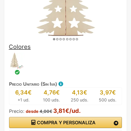
Colores
Precio Unitario (Sin Iva)
6,34€
4,76€
4,13€
3,97€
+1 ud.
100 uds.
250 uds.
500 uds.
3,81€/ud.
Precio:
desde
4,00€
COMPRA Y PERSONALIZA