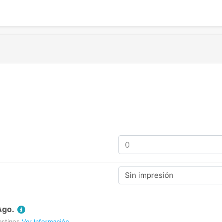
Sin impresión
Ago.
estinos
Ver Información