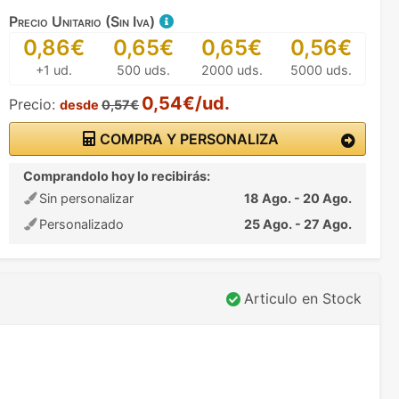
Precio Unitario (Sin Iva)
0,86€
0,65€
0,65€
0,56€
+1 ud.
500 uds.
2000 uds.
5000 uds.
0,54€/ud.
Precio:
desde
0,57€
COMPRA Y PERSONALIZA
Comprandolo hoy lo recibirás:
Sin personalizar
18 Ago. - 20 Ago.
Personalizado
25 Ago. - 27 Ago.
Articulo en Stock