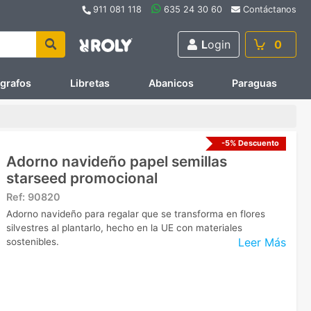
911 081 118
635 24 30 60
Contáctanos
L
ogin
0
ígrafos
Libretas
Abanicos
Paraguas
-5% Descuento
Adorno navideño papel semillas
starseed promocional
Ref:
90820
Adorno navideño para regalar que se transforma en flores
silvestres al plantarlo, hecho en la UE con materiales
Leer Más
sostenibles.