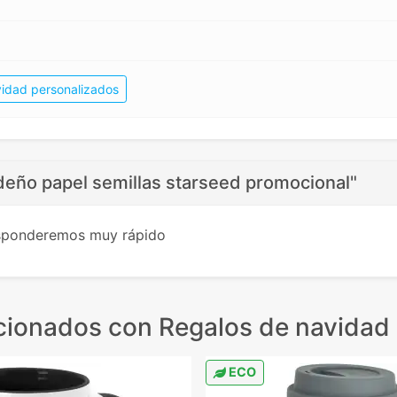
idad personalizados
deño papel semillas starseed promocional"
esponderemos muy rápido
cionados
con Regalos de navidad 
ECO