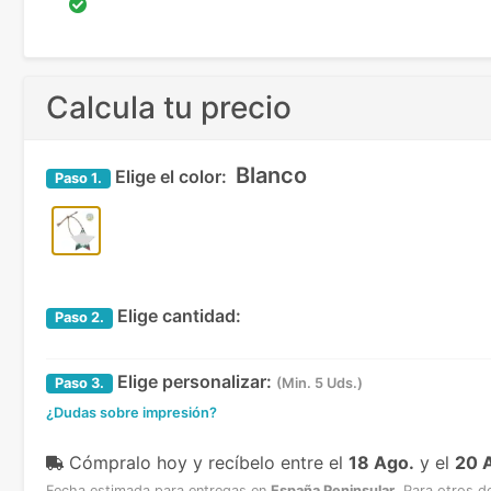
Calcula tu precio
Blanco
Elige el color:
Paso
1.
Elige cantidad:
Paso
2.
Elige personalizar:
Paso
3.
(Min. 5 Uds.)
¿Dudas sobre impresión?
Cómpralo hoy y recíbelo
entre el
18 Ago.
y el
20 
Fecha estimada para entregas en
España Peninsular
.
Para otros d