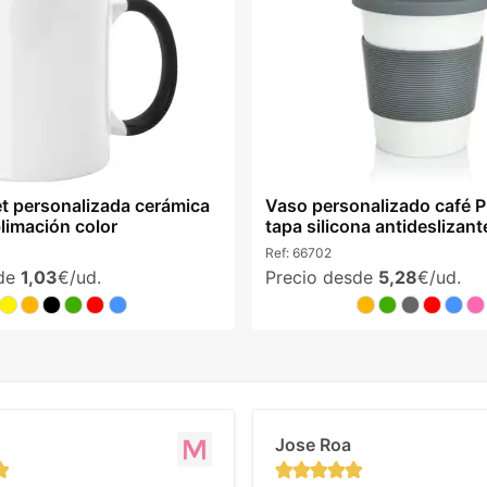
t personalizada cerámica
Vaso personalizado café 
limación color
tapa silicona antideslizant
Ref:
66702
sde
1,03
€/ud.
Precio desde
5,28
€/ud.
Jose Roa