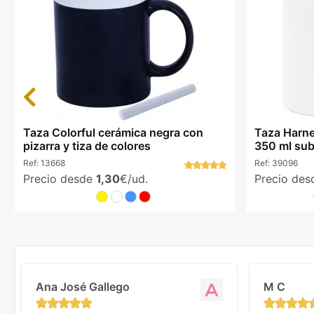
Previous
Taza Colorful cerámica negra con
Taza Harne
pizarra y tiza de colores
350 ml sub
Ref:
13668
Ref:
39096
Precio desde
1,30
€/ud.
Precio de
Ana José Gallego
M C