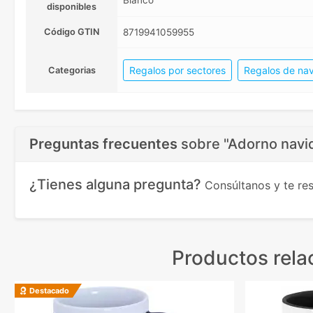
Blanco
disponibles
Código GTIN
8719941059955
Regalos por sectores
Regalos de nav
Categorias
Preguntas frecuentes
sobre
"Adorno navi
¿Tienes alguna pregunta?
Consúltanos y te r
Productos rela
Destacado